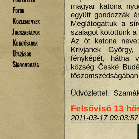
magyar katona nyug
Fotók
együtt gondozzák é
Közlemények
Meglátogattuk a sí
Jogszabályok
szalagot kötöttünk 
Az öt katona neve:
Kutatósarok
Krivjanek György,
Utazások
fényképét, hátha v
Sírgondozás
község České Buděj
tőszomszédságában t
Üdvözlettel: Szamák
Felsővisó 13 hős
2011-03-17 09:03:57