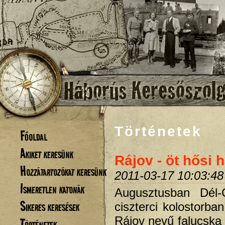
Történetek
Főoldal
Akiket keresünk
Rájov - öt hősi h
Hozzátartozókat keresünk
2011-03-17 10:03:48
Ismeretlen katonák
Augusztusban Dél-
Sikeres keresések
ciszterci kolostorba
Rájov nevű falucska 
Történetek