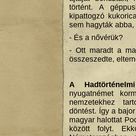
történt. A géppu
kipattogzó kukori
sem hagyták abba, 
- És a nővérük?
- Ott maradt a ma
összeszedte, elteme
A Hadtörténelmi
nyugatnémet kor
nemzetekhez tart
döntést. Így a baj
magyar halottat Po
között folyt. E