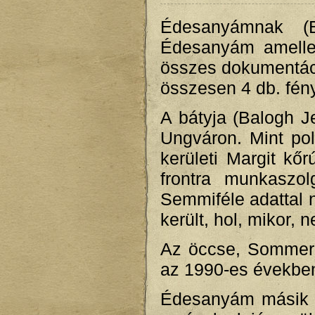
Édesanyámnak (B
Édesanyám amellet
összes dokumentáci
összesen 4 db. fény
A bátyja (Balogh Je
Ungváron. Mint pol
kerületi Margit kő
frontra munkaszol
Semmiféle adattal 
került, hol, mikor,
Az öccse, Sommer 
az 1990-es években
Édesanyám másik ö