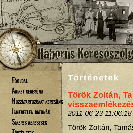
Történetek
Főoldal
Akiket keresünk
Török Zoltán, T
Hozzátartozókat keresünk
visszaemlékezé
Ismeretlen katonák
2011-06-23 11:06:18
Sikeres keresések
Török Zoltán, Tamá
Történetek