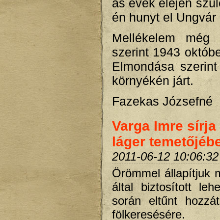
as évek elején szüle
én hunyt el Ungvár 
Mellékelem még 
szerint 1943 októb
Elmondása szerint 
környékén járt.
Fazekas Józsefné
Varga Imre sírj
láger temetőjéb
2011-06-12 10:06:32
Örömmel állapítjuk 
által biztosított le
során eltűnt hozzát
fölkeresésére.