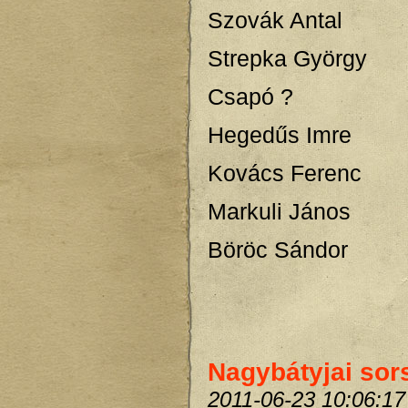
Szovák Antal
Strepka György
Csapó ?
Hegedűs Imre
Kovács Ferenc
Markuli János
Böröc Sándor
Nagybátyjai sor
2011-06-23 10:06:17