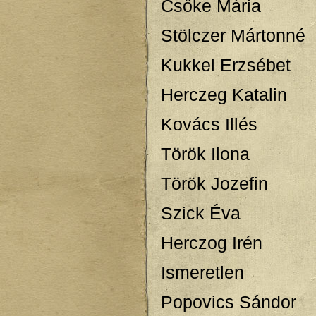
Csőke Mária
Stölczer Mártonné
Kukkel Erzsébet
Herczeg Katalin
Kovács Illés
Török Ilona
Török Jozefin
Szick Éva
Herczog Irén
Ismeretlen
Popovics Sándor