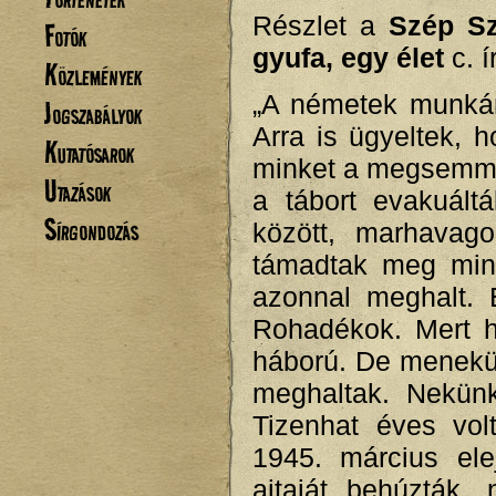
Részlet a
Szép Szó
Fotók
gyufa, egy élet
c. 
Közlemények
„A németek munkára
Jogszabályok
Arra is ügyeltek, 
Kutatósarok
minket a megsemmis
Utazások
a tábort evakuált
Sírgondozás
között, marhavag
támadtak meg min
azonnal meghalt.
Rohadékok. Mert ha
háború. De menekül
meghaltak. Nekün
Tizenhat éves vol
1945. március ele
ajtaját behúzták, 