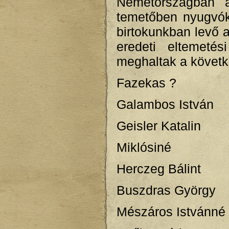
Németországban a
temetőben nyugvókr
birtokunkban levő 
eredeti eltemetés
meghaltak a követk
Fazekas ?
Galambos István
Geisler Katalin
Miklósiné
Herczeg Bálint
Buszdras György
Mészáros Istvánné