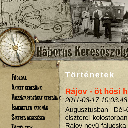
Történetek
Főoldal
Akiket keresünk
Rájov - öt hősi h
Hozzátartozókat keresünk
2011-03-17 10:03:48
Ismeretlen katonák
Augusztusban Dél-
Sikeres keresések
ciszterci kolostorba
Rájov nevű falucska 
Történetek