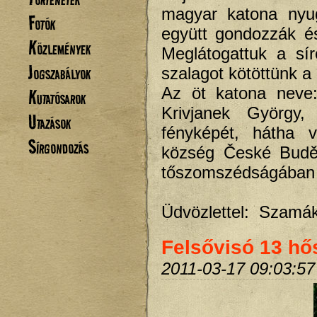
magyar katona nyug
Fotók
együtt gondozzák é
Közlemények
Meglátogattuk a sí
Jogszabályok
szalagot kötöttünk 
Az öt katona neve:
Kutatósarok
Krivjanek György,
Utazások
fényképét, hátha v
Sírgondozás
község České Buděj
tőszomszédságában t
Üdvözlettel: Szamák
Felsővisó 13 hős
2011-03-17 09:03:57