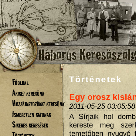
Történetek
Főoldal
Akiket keresünk
Egy orosz kislán
Hozzátartozókat keresünk
2011-05-25 03:05:58
Ismeretlen katonák
A Sírjaik hol domb
Sikeres keresések
kereste meg szer
temetőben nyugvó f
Történetek