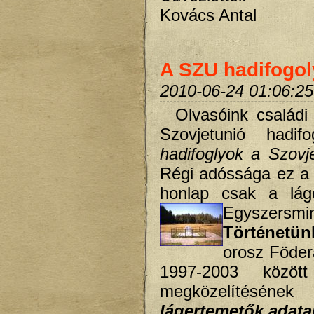
Kovács Antal
A SZU hadifogol
2010-06-24 01:06:25
Olvasóink családi 
Szovjetunió hadif
hadifoglyok a Szovj
Régi adóssága ez a 
honlap csak a láge
Egyszersmi
Történetü
orosz Föder
1997-2003 között 
megközelítésének l
lágertemetők adatai