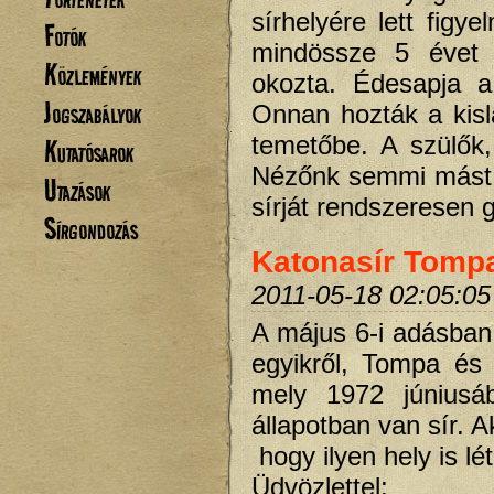
sírhelyére lett fig
Fotók
mindössze 5 évet é
Közlemények
okozta. Édesapja a 
Jogszabályok
Onnan hozták a kislá
temetőbe. A szülők,
Kutatósarok
Nézőnk semmi mást 
Utazások
sírját rendszeresen 
Sírgondozás
Katonasír Tompa
2011-05-18 02:05:05
A május 6-i adásban
egyikről, Tompa és
mely 1972 júniusá
állapotban van sír. A
hogy ilyen hely is lé
Üdvözlettel: