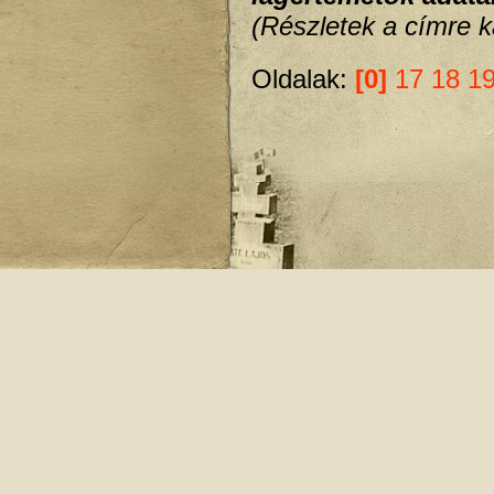
(Részletek a címre ka
Oldalak:
[0]
17
18
1