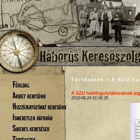
Történetek » A SZU ha
Főoldal
Akiket keresünk
A SZU hadifogolytáborainak je
2010-06-24 01:06:25
Hozzátartozókat keresünk
Ismeretlen katonák
Sikeres keresések
Történetek