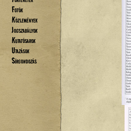
Fotók
Közlemények
Jogszabályok
Kutatósarok
Utazások
Sírgondozás