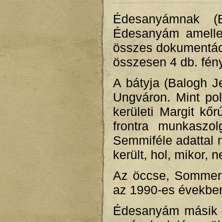
Édesanyámnak (B
Édesanyám amellet
összes dokumentáci
összesen 4 db. fény
A bátyja (Balogh Je
Ungváron. Mint pol
kerületi Margit kő
frontra munkaszol
Semmiféle adattal 
került, hol, mikor,
Az öccse, Sommer 
az 1990-es években
Édesanyám másik ö