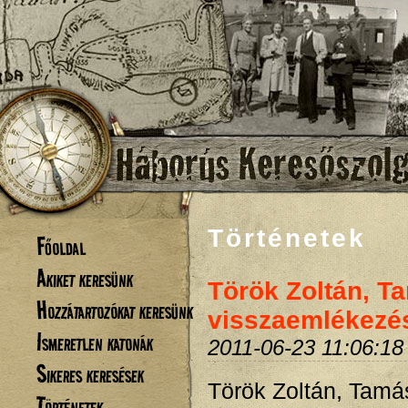
Történetek
Főoldal
Akiket keresünk
Török Zoltán, T
Hozzátartozókat keresünk
visszaemlékezé
Ismeretlen katonák
2011-06-23 11:06:18
Sikeres keresések
Török Zoltán, Tamá
Történetek