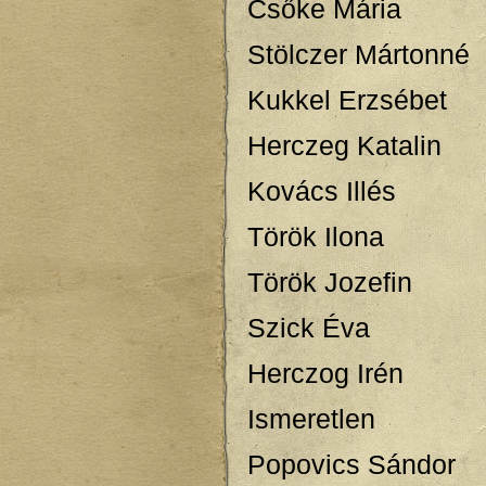
Csőke Mária
Stölczer Mártonné
Kukkel Erzsébet
Herczeg Katalin
Kovács Illés
Török Ilona
Török Jozefin
Szick Éva
Herczog Irén
Ismeretlen
Popovics Sándor