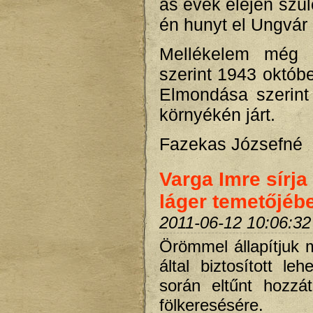
as évek elején szüle
én hunyt el Ungvár 
Mellékelem még 
szerint 1943 októb
Elmondása szerint 
környékén járt.
Fazekas Józsefné
Varga Imre sírj
láger temetőjéb
2011-06-12 10:06:32
Örömmel állapítjuk 
által biztosított le
során eltűnt hozzát
fölkeresésére.