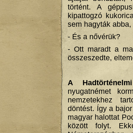
történt. A géppu
kipattogzó kukori
sem hagyták abba, 
- És a nővérük?
- Ott maradt a ma
összeszedte, elteme
A Hadtörténelmi
nyugatnémet kor
nemzetekhez tart
döntést. Így a baj
magyar halottat Po
között folyt. E