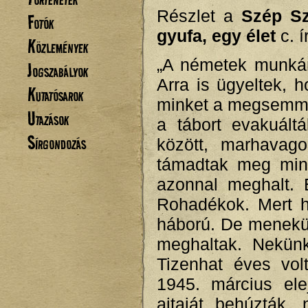
Részlet a
Szép Szó
Fotók
gyufa, egy élet
c. 
Közlemények
„A németek munkára
Jogszabályok
Arra is ügyeltek, 
Kutatósarok
minket a megsemmis
Utazások
a tábort evakuált
Sírgondozás
között, marhavag
támadtak meg min
azonnal meghalt.
Rohadékok. Mert ha
háború. De menekül
meghaltak. Nekün
Tizenhat éves vol
1945. március ele
ajtaját behúzták, 