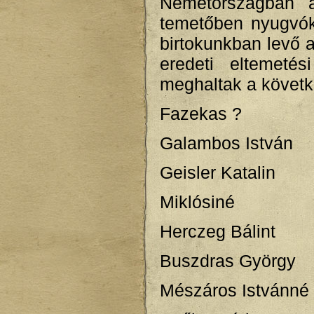
Németországban a
temetőben nyugvókr
birtokunkban levő 
eredeti eltemetés
meghaltak a követk
Fazekas ?
Galambos István
Geisler Katalin
Miklósiné
Herczeg Bálint
Buszdras György
Mészáros Istvánné