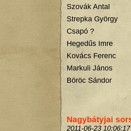
Szovák Antal
Strepka György
Csapó ?
Hegedűs Imre
Kovács Ferenc
Markuli János
Böröc Sándor
Nagybátyjai sor
2011-06-23 10:06:17