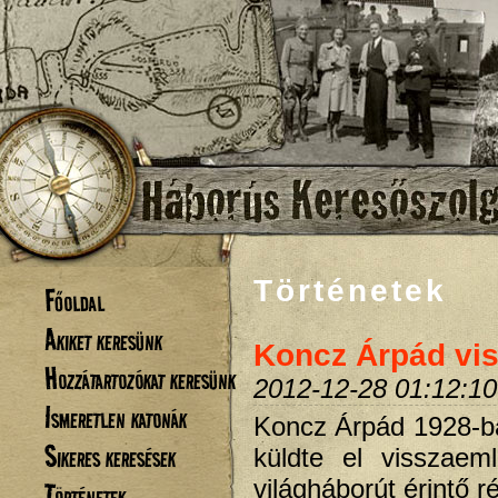
Történetek
Főoldal
Akiket keresünk
Koncz Árpád vi
Hozzátartozókat keresünk
2012-12-28 01:12:10
Ismeretlen katonák
Koncz Árpád 1928-ba
Sikeres keresések
küldte el visszaeml
világháborút érintő 
Történetek