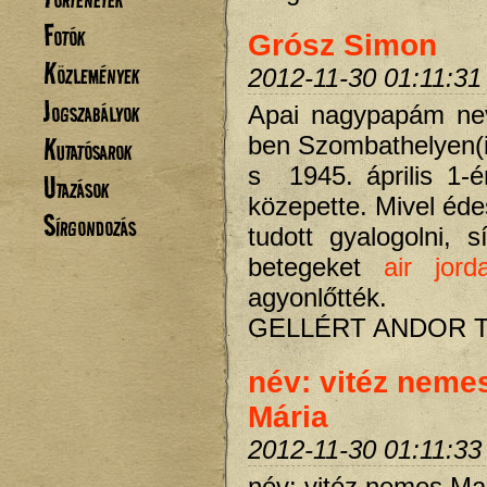
Fotók
Grósz Simon
Közlemények
2012-11-30 01:11:31
Jogszabályok
Apai nagypapám nev
ben Szombathelyen(il
Kutatósarok
s 1945. április 1-
Utazások
közepette. Mivel éde
Sírgondozás
tudott gyalogolni, 
betegeket
air jor
agyonlőtték.
GELLÉRT ANDOR 
név: vitéz nem
Mária
2012-11-30 01:11:33
név: vitéz nemes M