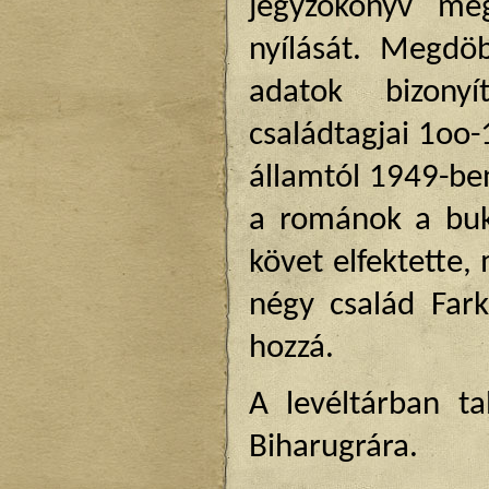
jegyzőkönyv meg
nyílását. Megdö
adatok bizonyí
családtagjai 1oo-
államtól 1949-ben
a románok a buk
követ elfektette,
négy család Fark
hozzá.
A levéltárban ta
Biharugrára.