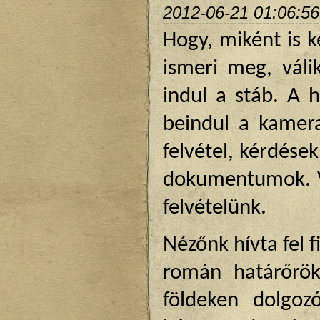
2012-06-21 01:06:56
Hogy, miként is k
ismeri meg, váli
indul a stáb. A h
beindul a kamera
felvétel, kérdése
dokumentumok. Va
felvételünk.
Nézőnk hívta fel
román határőrök
földeken dolgoz