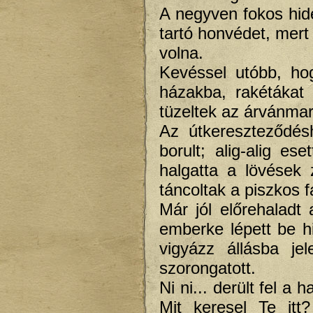
A negyven fokos hide
tartó honvédet, mert
volna.
Kevéssel utóbb, ho
házakba, rakétákat
tüzeltek az árvánmara
Az útkereszteződés
borult; alig-alig ese
halgatta a lövések 
táncoltak a piszkos f
Már jól előrehaladt 
emberke lépett be h
vigyázz állásba je
szorongatott.
Ni ni... derült fel a
Mit keresel Te it