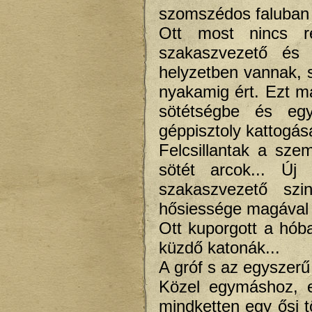
szomszédos faluban 
Ott most nincs r
szakaszvezető és
helyzetben vannak, s
nyakamig ért. Ezt má
sötétségbe és egy
géppisztoly kattogás
Felcsillantak a sz
sötét arcok... Új
szakaszvezető szi
hősiessége magával 
Ott kuporgott a hóba
küzdő katonák...
A gróf s az egyszerű 
Közel egymáshoz, e
mindketten egy ősi t