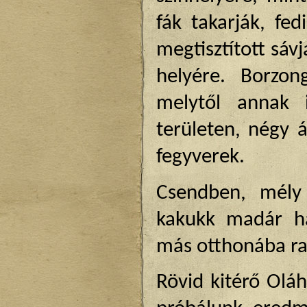
fák takarják, fe
megtisztított sávj
helyére. Borzon
melytől annak 
területen, négy 
fegyverek.
Csendben, mély 
kakukk madár ha
más otthonába rak
Rövid kitérő Olá