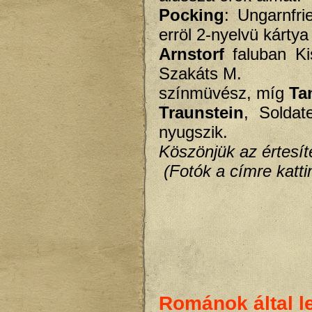
Pocking
: Ungarnfr
erröl 2-nyelvü kártya
Arnstorf
faluban K
Szakáts M.
színmüvész, míg
Ta
Traunstein
, Soldat
nyugszik.
Köszönjük az értesít
(Fotók a címre katti
Románok által l