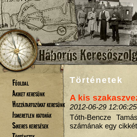
Történetek
Főoldal
Akiket keresünk
A kis szakaszve
Hozzátartozókat keresünk
2012-06-29 12:06:25
Ismeretlen katonák
Tóth-Bencze Tamás 
Sikeres keresések
számának egy cikkét
Történetek