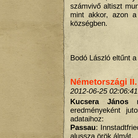
számvivő altiszt mun
mint akkor, azon a
községben.
-
Bodó László eltűnt a 
Németországi II
2012-06-25 02:06:41
Kucsera János
eredményeként juto
adataihoz:
Passau
: Innstadtfr
alussza örök álmát.