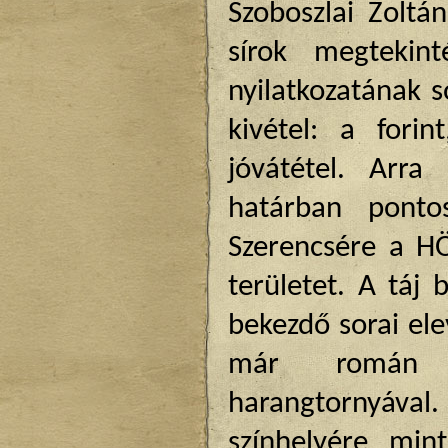
Szoboszlai Zoltá
sírok megtekin
nyilatkozatának s
kivétel: a fori
jóvátétel. Arra
határban ponto
Szerencsére a HÖ
területet. A táj
bekezdő sorai ele
már román te
harangtornyáva
színhelyére, min