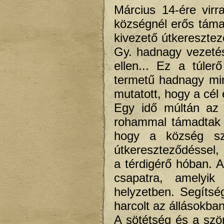
Március 14-ére vir
községnél erős támad
kivezető útkereszte
Gy. hadnagy vezetésé
ellen... Ez a túler
termetű hadnagy mind
mutatott, hogy a cél 
Egy idő múltán az 
rohammal támadtak a
hogy a község szé
útkereszteződéssel,
a térdigérő hóban. 
csapatra, amelyik 
helyzetben. Segítsé
harcolt az állásokban
A sötétség és a szö