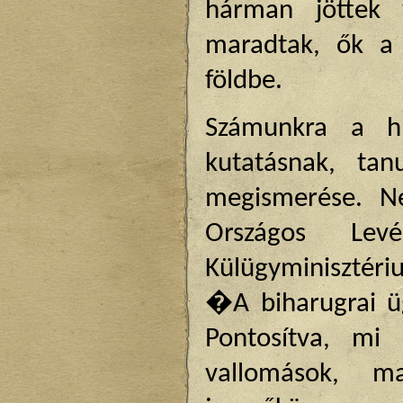
hárman jöttek v
maradtak, ők a
földbe.
Számunkra a hí
kutatásnak, tan
megismerése. N
Országos Lev
Külügyminisztériu
�A biharugrai ü
Pontosítva, mi 
vallomások, m