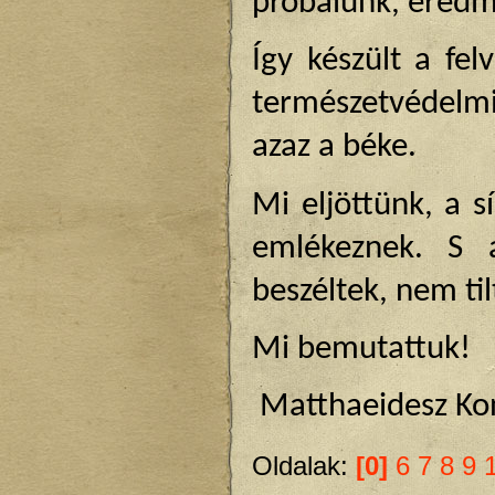
próbálunk, eredm
Így készült a fe
természetvédelm
azaz a béke.
Mi eljöttünk, a 
emlékeznek. S a
beszéltek, nem til
Mi bemutattuk!
Matthaeidesz Ko
Oldalak:
[0]
6
7
8
9