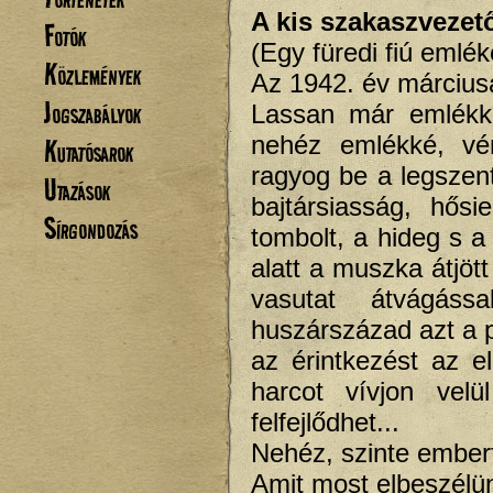
A kis szakaszvezet
Fotók
(Egy füredi fiú emlé
Közlemények
Az 1942. év márciusá
Jogszabályok
Lassan már emlékké
nehéz emlékké, vér
Kutatósarok
ragyog be a legszen
Utazások
bajtársiasság, hős
Sírgondozás
tombolt, a hideg s a
alatt a muszka átjöt
vasutat átvágáss
huszárszázad azt a p
az érintkezést az e
harcot vívjon vel
felfejlődhet...
Nehéz, szinte emberfe
Amit most elbeszélün