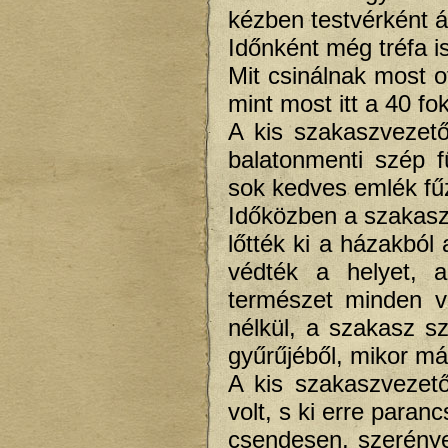
kézben testvérként á
Időnként még tréfa is 
Mit csinálnak most 
mint most itt a 40 
A kis szakaszvezető
balatonmenti szép f
sok kedves emlék fűz
Időközben a szakasz 
lőtték ki a házakból
védték a helyet, a
természet minden v
nélkül, a szakasz 
gyűrűjéből, mikor már
A kis szakaszvezető
volt, s ki erre paran
csendesen, szerényen