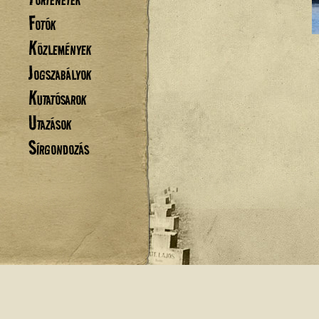
Fotók
Közlemények
Jogszabályok
Kutatósarok
Utazások
Sírgondozás