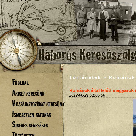
Történetek » Románok 
Főoldal
Akiket keresünk
Románok által lelőtt magyaro
2012-06-21 01:06:56
Hozzátartozókat keresünk
Ismeretlen katonák
Sikeres keresések
Történetek