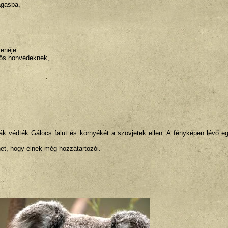
agasba,
enéje.
hős honvédeknek,
 védték Gálocs falut és környékét a szovjetek ellen. A fényképen lévő eg
et, hogy élnek még hozzátartozói.