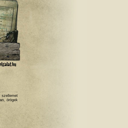
 szellemet
ban, örögek