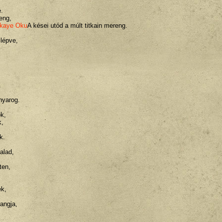
é.
eng,
ikaye Oku
A kései utód a múlt titkain mereng.
 lépve,
.
nyarog.
ok,
k,
k.
alad,
ten,
ek,
angja,