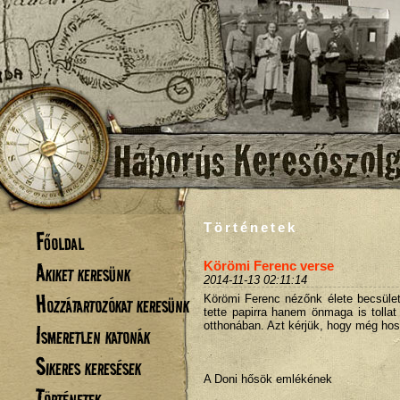
Történetek
Főoldal
Akiket keresünk
Körömi Ferenc verse
2014-11-13 02:11:14
Hozzátartozókat keresünk
Körömi Ferenc nézőnk élete becsüle
tette papirra hanem önmaga is tollat
otthonában. Azt kérjük, hogy még hos
Ismeretlen katonák
Sikeres keresések
A Doni hősök emlékének
Történetek