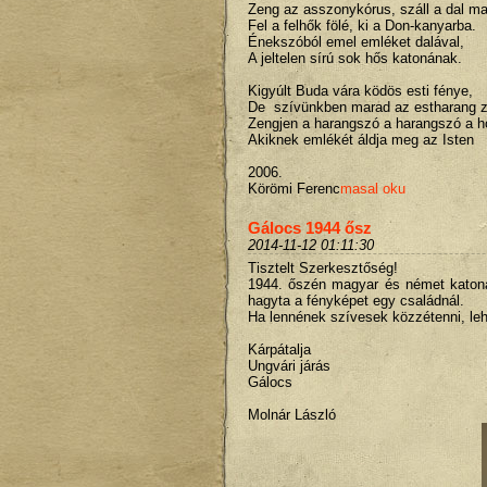
Zeng az asszonykórus, száll a dal m
Fel a felhők fölé, ki a Don-kanyarba.
Énekszóból emel emléket dalával,
A jeltelen sírú sok hős katonának.
Kigyúlt Buda vára ködös esti fénye,
De szívünkben marad az estharang z
Zengjen a harangszó a harangszó a 
Akiknek emlékét áldja meg az Isten
2006.
Körömi Ferenc
masal oku
Gálocs 1944 ősz
2014-11-12 01:11:30
Tisztelt Szerkesztőség!
1944. őszén magyar és német katonák
hagyta a fényképet egy családnál.
Ha lennének szívesek közzétenni, leh
Kárpátalja
Ungvári járás
Gálocs
Molnár László