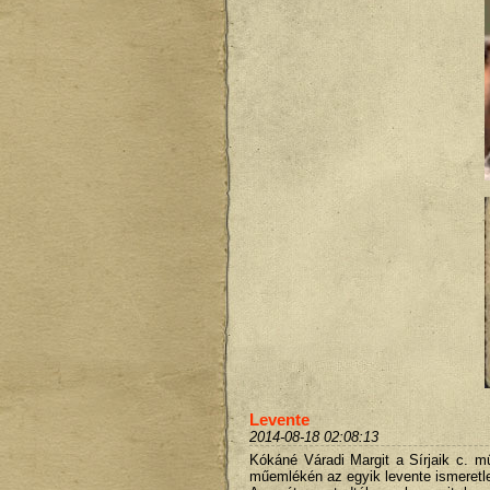
Levente
2014-08-18 02:08:13
Kókáné Váradi Margit a Sírjaik c. mű
műemlékén az egyik levente ismeretle