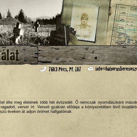
ttel élte meg életének több hét évtizedét. Ő nemcsak nyomdászként mások
 ragadott, verset írt. Verseit gyakran elődaja a környezetében lévő óvodák
szú éveken át adjon örömet hallgatóinak.