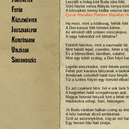
Leszállt a hideg köd Buda vára fölé,
Sűrű fátylat vonva Mátyás tornya kör
Fotók
A kőcsipkés torony ködbe veszve der
Çocuk Masalları
Prenses Masalları
H
Közlemények
Ha most, mint a ködlovag, felhők fölé
Jogszabályok
A Don-kanyar fölé hirtelen kiérne,
Az elmúlott időt szépen visszalopva,
A nagy háborúból mit láthatna?
Kutatósarok
Felülről tekintve, mint a sasmadár lát,
Utazások
Mint halotti lepel, csendes, fehér e táj
És a hómezőben, távolban, valahol,
Sírgondozás
Mint egy sötét szalag, a Don folyó ka
Lejjebb ereszkedve, mint fekete pont
Fehér port kavarva látszanak a tanko
Amelynek csövéből halál tüze fénylik,
Túl a széles folyón egy honvéd elbuki
És azt csaklent látni, hol e sok tank h
A kegyetlen halál szorgalmasan arat.
Magyar honvéd fekszik kint a fehér ré
Haldokolva sóhajt, fiam, feleségem.
Jó Buda várában halkan cseng az én
A hősi halottak dicső emlékének.
Szól az asszonykórus, zúg az est har
Egy hevesi falu fiait siratja.