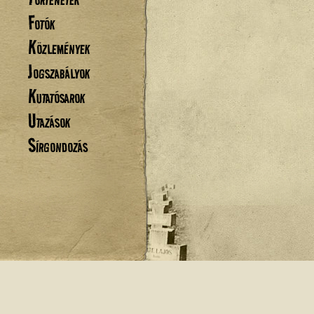
Fotók
Közlemények
Jogszabályok
Kutatósarok
Utazások
Sírgondozás