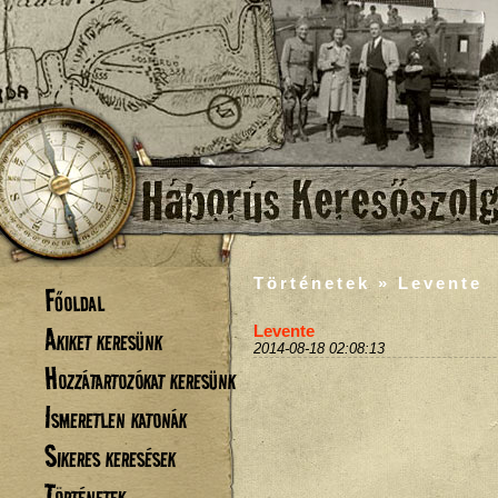
Történetek » Levente
Főoldal
Akiket keresünk
Levente
2014-08-18 02:08:13
Hozzátartozókat keresünk
Ismeretlen katonák
Sikeres keresések
Történetek