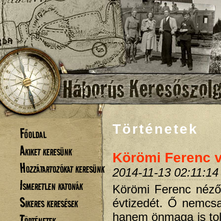
Történetek
Főoldal
Akiket keresünk
Körömi Ferenc 
Hozzátartozókat keresünk
2014-11-13 02:11:14
Ismeretlen katonák
Körömi Ferenc nézőn
Sikeres keresések
évtizedét. Ő nemcs
hanem önmaga is tolla
Történetek