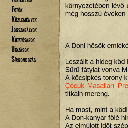
környezetében lévő 
Fotók
még hosszú éveken á
Közlemények
Jogszabályok
Kutatósarok
A Doni hősök emlék
Utazások
Sírgondozás
Leszállt a hideg köd 
Sűrű fátylat vonva M
A kőcsipkés torony 
Çocuk Masalları
Pre
titkain mereng.
Ha most, mint a ködl
A Don-kanyar fölé hir
Az elmúlott időt szé