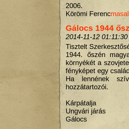
2006.
Körömi Ferenc
masal
Gálocs 1944 ős
2014-11-12 01:11:30
Tisztelt Szerkesztős
1944. őszén magya
környékét a szovjete
fényképet egy család
Ha lennének szív
hozzátartozói.
Kárpátalja
Ungvári járás
Gálocs