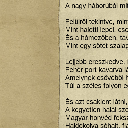
A nagy háborúból mit
Felülről tekintve, mi
Mint halotti lepel, cs
És a hómezőben, táv
Mint egy sötét szala
Lejjebb ereszkedve, 
Fehér port kavarva l
Amelynek csövéből ha
Túl a széles folyón 
És azt csaklent látni
A kegyetlen halál sz
Magyar honvéd fekszi
Haldokolva sóhajt, f