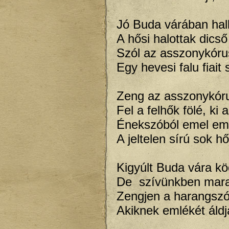
Jó Buda várában hal
A hősi halottak dics
Szól az asszonykórus
Egy hevesi falu fiait s
Zeng az asszonykóru
Fel a felhők fölé, ki
Énekszóból emel eml
A jeltelen sírú sok h
Kigyúlt Buda vára kö
De szívünkben mara
Zengjen a harangszó
Akiknek emlékét áldj