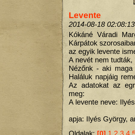
Levente
2014-08-18 02:08:13
Kókáné Váradi Marg
Kárpátok szorosaiban
az egyik levente isme
A nevét nem tudták, 
Nézőnk - aki maga i
Haláluk napjáig rem
Az adatokat az egri
meg:
A levente neve: Ilyé
apja: Ilyés György, 
Oldalak:
[0]
1
2
3
4