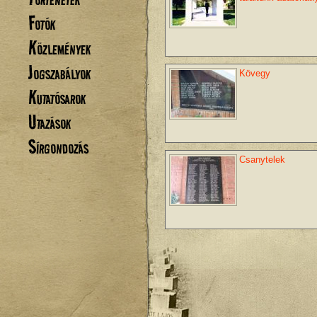
Fotók
Közlemények
Jogszabályok
Kövegy
Kutatósarok
Utazások
Sírgondozás
Csanytelek