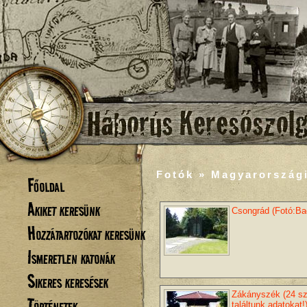
Fotók » Magyarország
Főoldal
Akiket keresünk
Csongrád (Fotó:B
Hozzátartozókat keresünk
Ismeretlen katonák
Sikeres keresések
Zákányszék (24 sz
Történetek
találtunk adatokat!