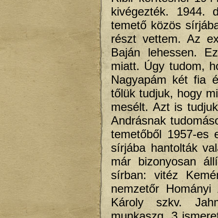
kivégezték. 1944. 
temető közös sírjáb
részt vettem. Az e
Baján lehessen. Ez
miatt. Úgy tudom, h
Nagyapám két fia é
tőlük tudjuk, hogy 
mesélt. Azt is tudju
Andrásnak tudomásom
temetőből 1957-es 
sírjába hantolták va
már bizonyosan áll
sírban: vitéz Kem
nemzetőr Hományi 
Károly szkv. Ja
munkaszg. 3 ismere