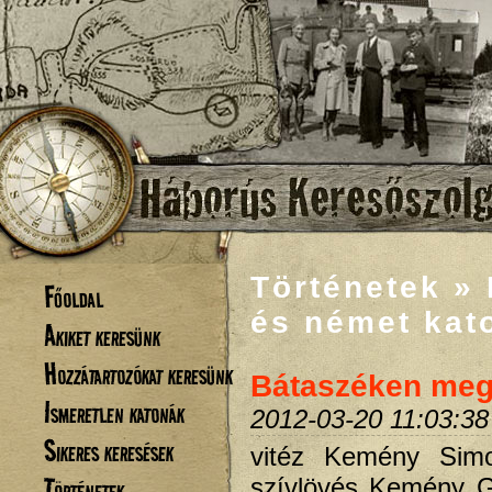
Történetek »
Főoldal
és német kat
Akiket keresünk
Hozzátartozókat keresünk
Bátaszéken megh
Ismeretlen katonák
2012-03-20 11:03:38
Sikeres keresések
vitéz Kemény Simo
Történetek
szívlövés Kemény G