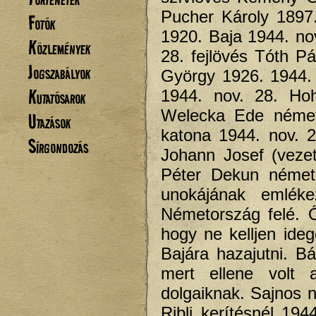
Pucher Károly 1897
Fotók
1920. Baja 1944. no
Közlemények
28. fejlövés Tóth P
Jogszabályok
György 1926. 1944.
Kutatósarok
1944. nov. 28. Ho
Welecka Ede német 
Utazások
katona 1944. nov. 
Sírgondozás
Johann Josef (veze
Péter Dekun német
unokájának emlékez
Németország felé. Ő
hogy ne kelljen ide
Bajára hazajutni. B
mert ellene volt
dolgaiknak. Sajnos 
Ribli kerítésnél 194