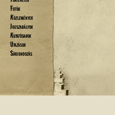
Fotók
Közlemények
Jogszabályok
Kutatósarok
Utazások
Sírgondozás