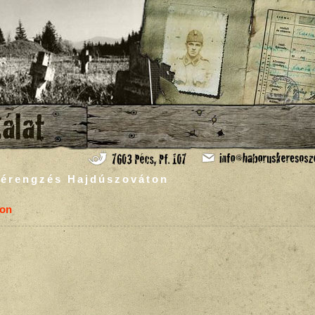
vérengzés Hajdúszováton
ton