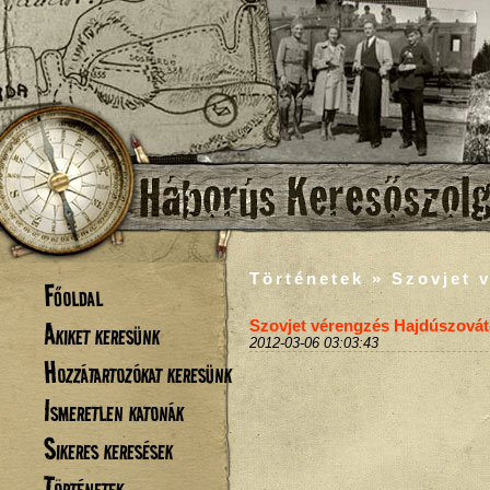
Történetek » Szovjet 
Főoldal
Akiket keresünk
Szovjet vérengzés Hajdúszová
2012-03-06 03:03:43
Hozzátartozókat keresünk
Ismeretlen katonák
Sikeres keresések
Történetek