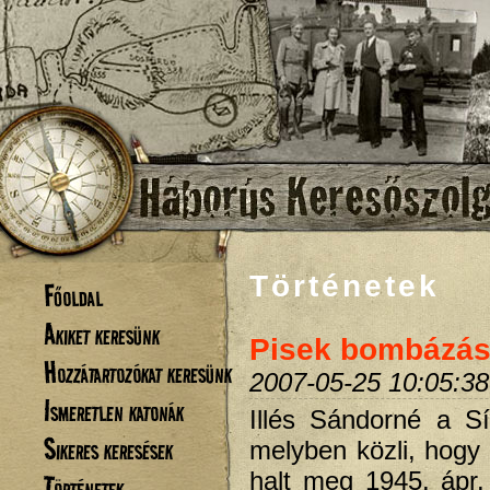
Történetek
Főoldal
Akiket keresünk
Pisek bombázás
Hozzátartozókat keresünk
2007-05-25 10:05:38
Ismeretlen katonák
Illés Sándorné a Sí
Sikeres keresések
melyben közli, hogy
halt meg 1945. ápr.
Történetek