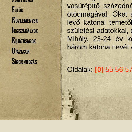
vasútépítő századn
Fotók
ötödmagával. Őket e
Közlemények
levő katonai temető
Jogszabályok
születési adatokkal,
Mihály, 23-24 év kö
Kutatósarok
három katona nevét el
Utazások
Sírgondozás
Oldalak:
[0]
55
56
5