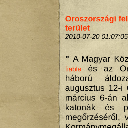
Oroszországi fel
terület
2010-07-20 01:07:05
"
A Magyar Kö
és az Oro
fiable
háború áldoz
augusztus 12-i
március 6-án al
katonák és p
megőrzéséről, v
Kormánymegálla