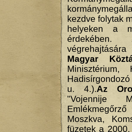
kormánymegál
kezdve folytak 
helyeken a ma
érdekében.
végrehajtásár
Magyar Köztá
Minisztérium,
Hadisírgondozó
u. 4.).
Az Oros
"Vojennije M
Emlékmegőrző 
Moszkva, Komsz
füzetek a 2000.