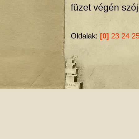
füzet végén szój
Oldalak:
[0]
23
24
2