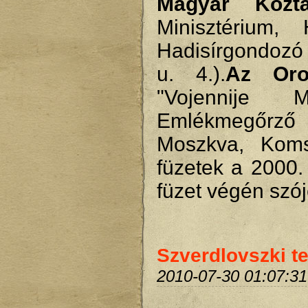
Magyar Köztá
Minisztérium,
Hadisírgondozó
u. 4.).
Az Oros
"Vojennije M
Emlékmegőrző 
Moszkva, Komsz
füzetek a 2000.
füzet végén szój
Szverdlovszki ter
2010-07-30 01:07:31