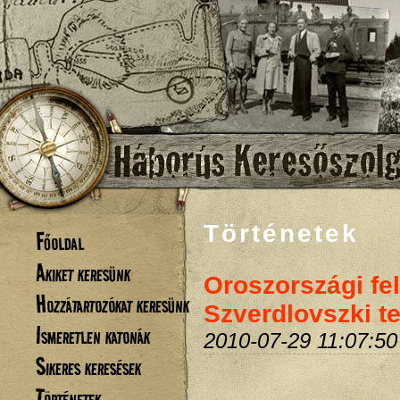
Történetek
Főoldal
Akiket keresünk
Oroszországi fel
Hozzátartozókat keresünk
Szverdlovszki te
Ismeretlen katonák
2010-07-29 11:07:50
Sikeres keresések
Történetek