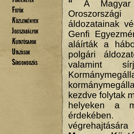
"
A Magyar
Fotók
Oroszországi
Közlemények
áldozatainak v
Jogszabályok
Genfi Egyezmé
Kutatósarok
aláírták a háb
Utazások
polgári áldoz
Sírgondozás
valamint sí
Kormánymegálla
kormánymegál
kezdve folytak 
helyeken a ma
érdekében.
végrehajtásár