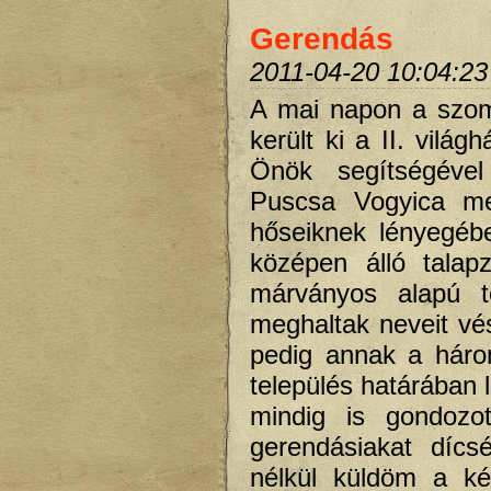
Gerendás
2011-04-20 10:04:23
A mai napon a szom
került ki a II. világ
Önök segítségével 
Puscsa Vogyica mel
hőseiknek lényegéb
középen álló talapz
márványos alapú té
meghaltak neveit vés
pedig annak a háro
település határában 
mindig is gondozot
gerendásiakat dícsé
nélkül küldöm a ké