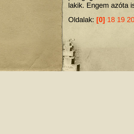
lakik. Engem azóta is
Oldalak:
[0]
18
19
2