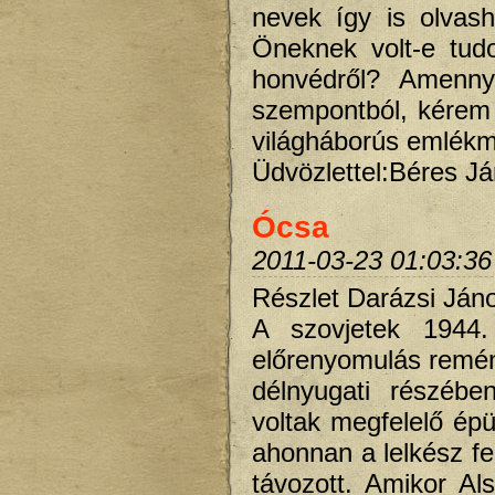
nevek így is olvas
Öneknek volt-e tu
honvédről? Amenny
szempontból, kérem 
világháborús emlékm
Üdvözlettel:Béres 
Ócsa
2011-03-23 01:03:36
Részlet Darázsi János
A szovjetek 1944
előrenyomulás remény
délnyugati részéb
voltak megfelelő épü
ahonnan a lelkész f
távozott. Amikor A