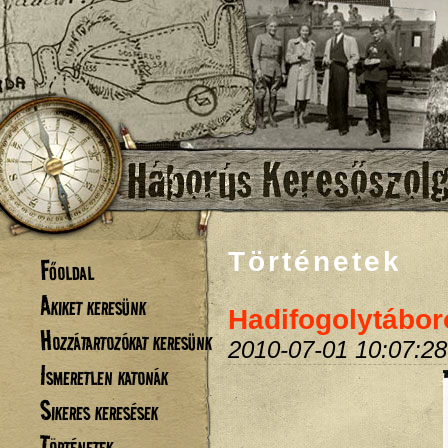
Történetek
Főoldal
Akiket keresünk
Hadifogolytábor
Hozzátartozókat keresünk
2010-07-01 10:07:28
Ismeretlen katonák
Sikeres keresések
Történetek