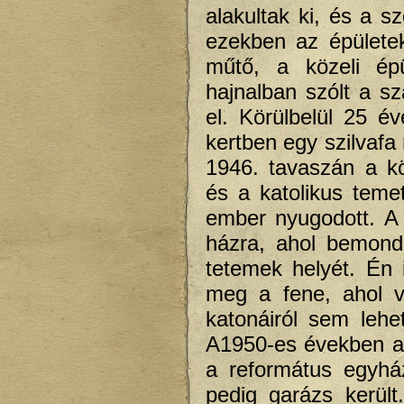
alakultak ki, és a s
ezekben az épületek
műtő, a közeli ép
hajnalban szólt a s
el. Körülbelül 25 év
kertben egy szilvafa
1946. tavaszán a k
és a katolikus temet
ember nyugodott. A 
házra, ahol bemond
tetemek helyét. Én 
meg a fene, ahol va
katonáiról sem lehet
A1950-es években a k
a református egyházt
pedig garázs került