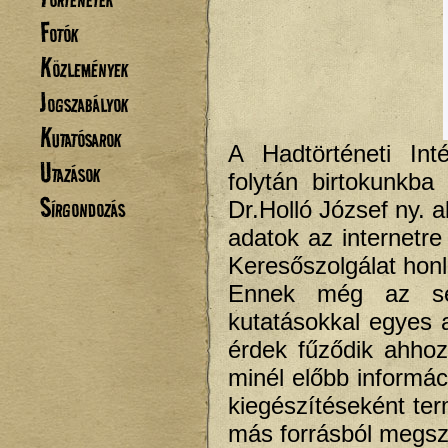
Fotók
Közlemények
Jogszabályok
Kutatósarok
A Hadtörténeti In
Utazások
folytán birtokunkba
Sírgondozás
Dr.Holló József ny. a
adatok az internetre 
Keresőszolgálat honl
Ennek még az sem
kutatásokkal egyes 
érdek fűződik ahhoz
minél előbb informá
kiegészítéseként te
más forrásból megsz