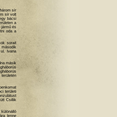
 három sír
m sír volt
 egy bácsi
erületen a
ő jármű és
tni oda a
mok sorait
bb második
ul. Ivana
olna másik
ágháborús
lágháborús
 területén
Voenkomat
i területi
nzulátust
t Csillik
 különálló
ára lenne