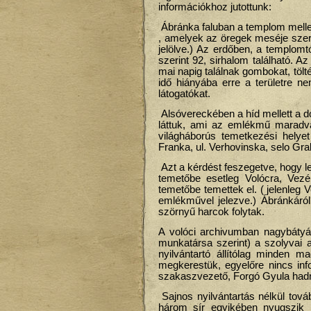
információkhoz jutottunk:
Ábránka faluban a templom mellett
, amelyek az öregek meséje szeri
jelölve.) Az erdőben, a templomt
szerint 92, sirhalom található. Az
mai napig találnak gombokat, töl
idő hiányába erre a területre n
látogatókat.
Alsóvereckében a híd mellett a do
láttuk, ami az emlékmű maradvány
világháborús temetkezési helyet
Franka, ul. Verhovinska, selo Gra
Azt a kérdést feszegetve, hogy l
temetőbe esetleg Volócra, Vezé
temetőbe temettek el. ( jelenleg V
emlékművel jelezve.) Ábránkáról
szörnyű harcok folytak.
A volóci archivumban nagybátyá
munkatársa szerint) a szolyvai ar
nyilvántartó állítólag minden m
megkerestük, egyelőre nincs inf
szakaszvezető, Forgó Gyula hadnag
Sajnos nyilvántartás nélkül tová
három sír egyikében nyugszik