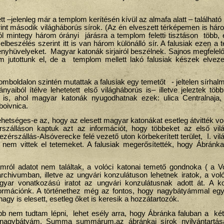
 –jelenleg már a templom kerítésén kívül az almafa alatt – található
nt második világháborús sírok. (Az én elveszett térképemen is háro
ól mintegy három órányi járásra a templom feletti tisztáson több,
 elbeszélés szerint itt is van három különálló sír. A falusiak ezen a t
tényhüvelyeket. Magyar katonák sirjairól beszélnek. Sajnos megfelel
em jutottunk el, de a templom mellett lakó falusiak készek elveze
mboldalon szintén mutattak a falusiak egy temetőt - jeltelen sírhal
aiból ítélve lehetetett első világháborús is– illetve jeleztek tö
 is, ahol magyar katonák nyugodhatnak ezek: ulica Centralnaja, 
boivnica.
ehetséges-e az, hogy az elesett magyar katonákat esetleg átvitték v
rszálláson kaptuk azt az információt, hogy többeket az első vil
ezérszállás-Alsóverecke felé vezető uton körbekerített terület, I. vi
 nem vittek el tetemeket. A falusiak megerősítették, hogy Ábránka
mról adatot nem találtak, a volóci katonai temető gondnoka ( a 
chivumban, illetve az ungvári konzulátuson lehetnek iratok, a volóc
agyar vonatkozású iratot az ungvári konzulátusnak adott át. A ko
ormációnk. A történethez még az fontos, hogy nagybátyámmal együt
y is elesett, esetleg őket is keresik a hozzátartozók.
bb nem tudtam lépni, lehet esély arra, hogy Ábránka faluban a két
 nagybátyám. Summa summárum,az ábránkai sírok nyilvántartás