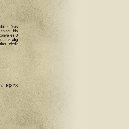
bi kitörés
enlegi kis
zonya és 3
r csak alig
kor elérik
s az IQSYS