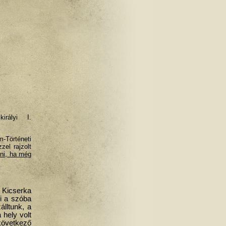
királyi I.
-Történeti
el rajzolt
ni, ha még
 Kicserka
ni a szóba
álltunk, a
 hely volt
 következő