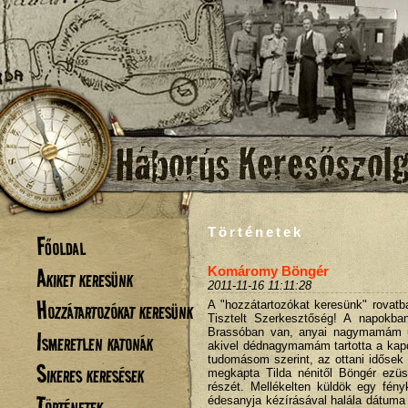
Történetek
Főoldal
Akiket keresünk
Komáromy Böngér
2011-11-16 11:11:28
Hozzátartozókat keresünk
A "hozzátartozókat keresünk" rovat
Tisztelt Szerkesztőség! A napokba
Brassóban van, anyai nagymamám u
Ismeretlen katonák
akivel dédnagymamám tartotta a kapcs
tudomásom szerint, az ottani idősek
Sikeres keresések
megkapta Tilda nénitől Böngér ezüs
részét. Mellékelten küldök egy fén
Történetek
édesanyja kézírásával halála dátuma