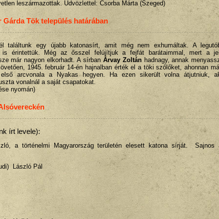
etlen leszármazottak. Üdvözlettel: Csorba Márta (Szeged)
 Gárda Tök település határában
él találtunk egy újabb katonasírt, amit még nem exhumáltak. A legutób
is érintettük. Még az ősszel felújítjuk a fejfát barátaimmal, mert a jel
észe már nagyon elkorhadt. A sírban
Árvay Zoltán
hadnagy, annak menyass
övetően, 1945. február 14-én hajnalban érték el a töki szőlőket, ahonnan má
első arcvonala a Nyakas hegyen. Ha ezen sikerült volna átjutniuk, ak
zta vonalnál a saját csapatokat.
lése nyomán)
Alsóvereckén
 írt levele):
ó, a történelmi Magyarország területén elesett katona sírját. Sajno
udi) László Pál