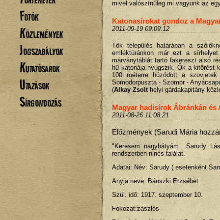
mivel valószínűleg mi vagyunk az egy
Fotók
Katonasírokat gondoz a Magyar
Közlemények
2011-09-19 09:09:12
Tök település határában a szőlőkn
Jogszabályok
emléktúránkon már ezt a sírhelyet 
márványtáblát tartó fakereszt alsó r
Kutatósarok
hű katonája nyugszik. Ők a kitörést k
100 méterre húzódott a szovjetek 
Utazások
Somodorpuszta - Szomor - Anyácsapus
(
Alkay Zsolt
helyi gárdakapitány köz
Sírgondozás
Magyar hadisírok Ábránkán és 
2011-08-26 11:08:21
Előzmények (Sarudi Mária hozzánk
"Keresem nagybátyám Sarudy Lászl
rendszerben nincs találat.
Adatai: Név: Sarudy ( esetenként Sar
Anyja neve: Bánszki Erzsébet
Szül. idő: 1917. szeptember 10.
Fokozat:zászlós