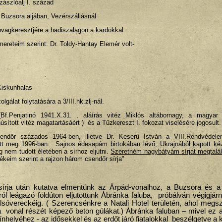
zászlóalj I. század
a Buzsora aljában, Vezérszállásnál
vagkeresztjére a hadiszalagon a kardokkal
mereteim szerint: Dr. Toldy-Hantay Elemér volt-
 Kiskunhalas
gálat folytatására a 3/III.hk.zlj-nál.
.Penjatinó 1941.X.31. , aláírás vitéz Miklós altábornagy, a magyar 
anúsított vitéz magatartásáért ) és a Tűzkereszt I. fokozat viselésére jogosult.
ndőr százados 1964-ben, illetve Dr. Keserű István a VIII.Rendvédelem
 meg 1996-ban. Sajnos édesapám birtokában lévő, Ukrajnából kapott kézz
 nem tudott életében a sírhoz eljutni.
Szeretném nagybátyám sírját megtalál
keim szerint a rajzon három csendőr sírja"
 sírja után kutatva elmentünk az Árpád-vonalhoz, a Buzsora és a
ól leágazó földúton eljutottunk Ábránka faluba, próbálván végigjár
Alsóvereckéig. ( Szerencsénkre a Natali Hotel területén, ahol megsz
a vonal részét képező beton gúlákat.) Ábránka faluban – mivel ez a
nhelyéhez - az idősekkel és az erdőt járó fiatalokkal beszélgetve a