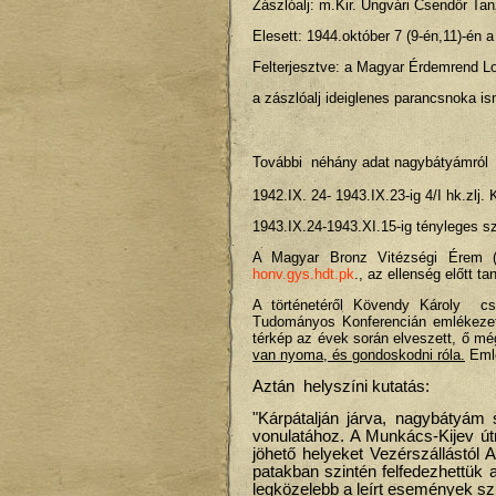
Zászlóalj: m.Kir. Ungvári Csendőr Tan
Elesett: 1944.október 7 (9-én,11)-én 
Felterjesztve: a Magyar Érdemrend Lo
a zászlóalj ideiglenes parancsnoka is
További néhány adat nagybátyámról
1942.IX. 24- 1943.IX.23-ig 4/I hk.zlj.
1943.IX.24-1943.XI.15-ig tényleges szol
A Magyar Bronz Vitézségi Érem (Bf
honv.gys.hdt.pk
., az ellenség előtt t
A történetéről Kövendy Károly cse
Tudományos Konferencián emlékezett
térkép az évek során elveszett, ő még
van nyoma, és gondoskodni róla.
Emlé
Aztán helyszíni kutatás:
"Kárpátalján járva, nagybátyám
vonulatához. A Munkács-Kijev útr
jöhető helyeket Vezérszállástól 
patakban szintén felfedezhettük 
legközelebb a leírt események szí