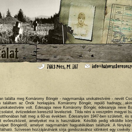
ban találta meg Komáromy Böngér - nagymamája unokatestvére - nevét Cso
n találtam az Önök honlapjára. Komáromy Böngér, repülő hadnagy, akin
nokatestvére volt. Édesapja neve Komáromy Böngér, édesanyja neve Ba
olatot, évtizedeken keresztül leveleztek. Tilda néni a veszprém megyei Is
 otthonában halt meg a 60-as években. Édesanyám 1947-ben született, és s
t evőeszközeit, amelyeket ma is használunk. Később pedig elküldte kön
yképet Böngérről, amelyet nagymamám hagyatékában találtunk. A fénykép 
 látható. Szívesen hozzájárulnánk sírja gondozásához időnként egy csekély