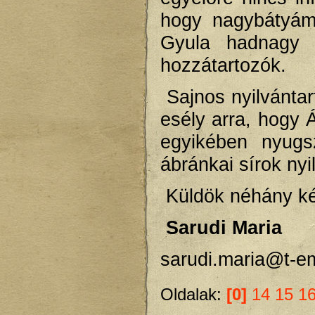
hogy nagybátyámm
Gyula hadnagy i
hozzátartozók.
Sajnos nyilvántar
esély arra, hogy 
egyikében nyug
ábránkai sírok ny
Küldök néhány kép
Sarudi Maria
sarudi.maria@t-em
Oldalak:
[0]
14
15
1