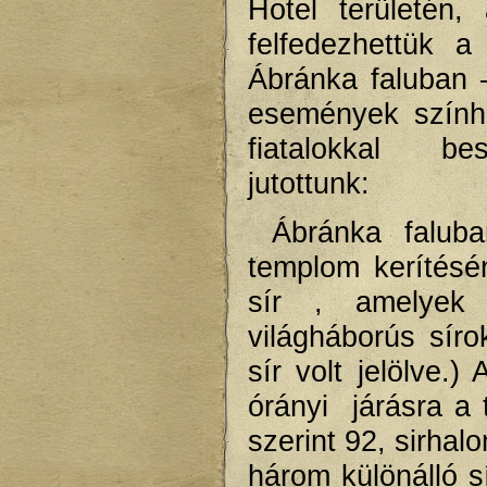
Hotel területén,
felfedezhettük 
Ábránka faluban –
események színhe
fiatalokkal bes
jutottunk:
Ábránka faluba
templom kerítésén
sír , amelyek
világháborús sír
sír volt jelölve.
órányi járásra a 
szerint 92, sirhalo
három különálló sí