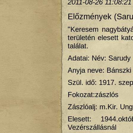
2011-08-26 11:08:21
Előzmények (Sarud
"Keresem nagybátyá
területén elesett k
találat.
Adatai: Név: Sarudy 
Anyja neve: Bánszki
Szül. idő: 1917. sze
Fokozat:zászlós
Zászlóalj: m.Kir. Un
Elesett: 1944.ok
Vezérszállásnál