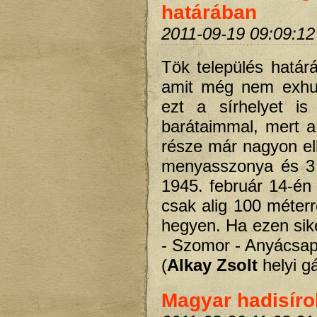
határában
2011-09-19 09:09:12
Tök település határá
amit még nem exhum
ezt a sírhelyet is 
barátaimmal, mert a 
része már nagyon el
menyasszonya és 3 
1945. február 14-én 
csak alig 100 méter
hegyen. Ha ezen sike
- Szomor - Anyácsapu
(
Alkay Zsolt
helyi g
Magyar hadisír