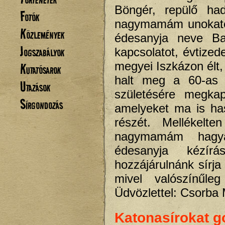
Böngér, repülő ha
Fotók
nagymamám unokates
Közlemények
édesanyja neve Ba
Jogszabályok
kapcsolatot, évtized
megyei Iszkázon élt,
Kutatósarok
halt meg a 60-as 
Utazások
születésére megkap
Sírgondozás
amelyeket ma is ha
részét. Mellékelt
nagymamám hagyat
édesanyja kézír
hozzájárulnánk sírj
mivel valószínűle
Üdvözlettel: Csorba
Katonasírokat g