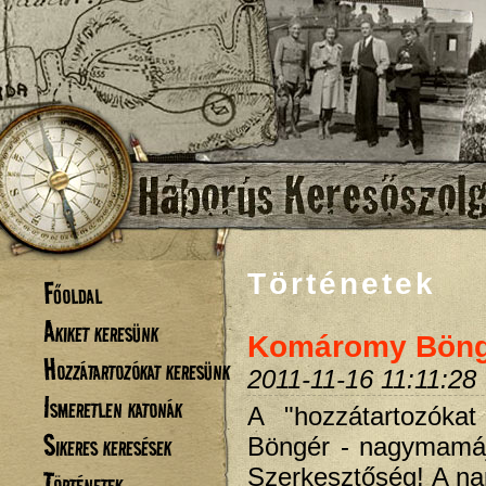
Történetek
Főoldal
Akiket keresünk
Komáromy Böng
Hozzátartozókat keresünk
2011-11-16 11:11:28
Ismeretlen katonák
A "hozzátartozóka
Sikeres keresések
Böngér - nagymamája
Szerkesztőség! A n
Történetek