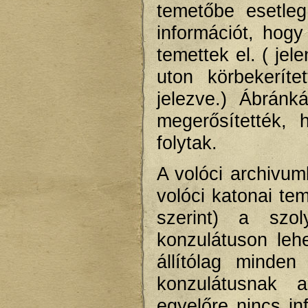
temetőbe esetleg
információt, hog
temettek el. ( jel
uton körbekeríte
jelezve.) Ábránk
megerősítették,
folytak.
A volóci archivum
volóci katonai t
szerint) a szol
konzulátuson lehet
állítólag minde
konzulátusnak a
egyelőre nincs in