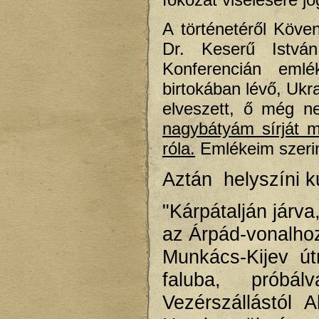
A történetéről Köve
Dr. Keserű István
Konferencián em
birtokában lévő, Ukra
elveszett, ő még ne
nagybátyám sírját 
róla.
Emlékeim szerin
Aztán helyszíni k
"Kárpátalján járv
az Árpád-vonalhoz
Munkács-Kijev út
faluba, próbálv
Vezérszállástól 