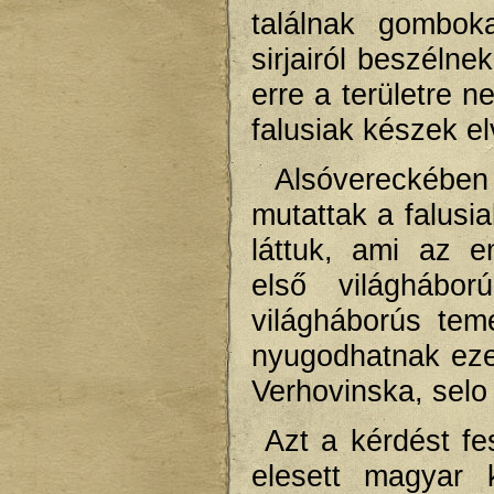
találnak gombok
sirjairól beszéln
erre a területre n
falusiak készek el
Alsóvereckében 
mutattak a falusi
láttuk, ami az e
első világhábor
világháborús tem
nyugodhatnak ezek
Verhovinska, selo
Azt a kérdést fe
elesett magyar 