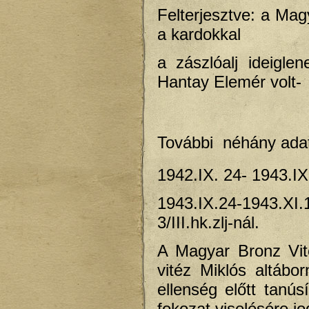
Felterjesztve: a Ma
a kardokkal
a zászlóalj ideigle
Hantay Elemér volt-
További néhány ada
1942.IX. 24- 1943.IX.
1943.IX.24-1943.X
3/III.hk.zlj-nál.
A Magyar Bronz Vité
vitéz Miklós altábo
ellenség előtt tanús
fokozat viselésére jo