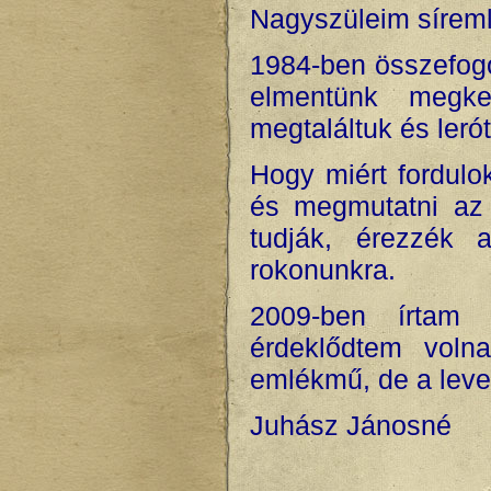
Nagyszüleim síremlé
1984-ben összefogo
elmentünk megke
megtaláltuk és lerót
Hogy miért fordul
és megmutatni az 
tudják, érezzék
rokonunkra.
2009-ben írtam 
érdeklődtem vol
emlékmű, de a level
Juhász Jánosné