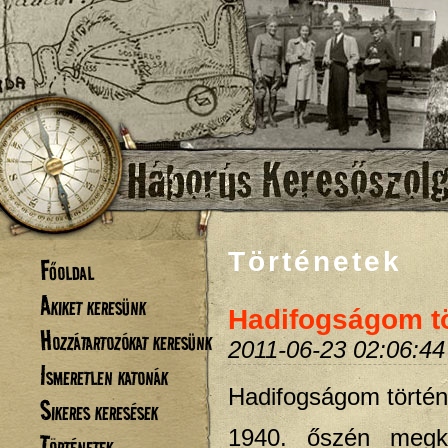
Történetek
Főoldal
Akiket keresünk
Hadifogságom t
Hozzátartozókat keresünk
2011-06-23 02:06:44
Ismeretlen katonák
Hadifogságom történ
Sikeres keresések
1940. őszén megk
Történetek