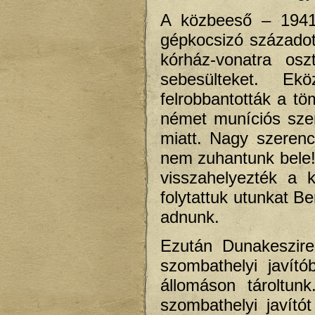
A közbeeső – 1941-
gépkocsizó századot
kórház-vonatra osz
sebesülteket. Ek
felrobbantották a t
német muníciós szer
miatt. Nagy szeren
nem zuhantunk bele! 
visszahelyezték a 
folytattuk utunkat Be
adnunk.
Ezután Dunakeszire
szombathelyi javít
állomáson tároltun
szombathelyi javít