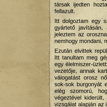
társak ijedten hoz
fellazult.
Itt dolgoztam egy 
gyártető javításán,
jeleztem az oroszna
nemhogy mondani, me
Ezután elvittek rep
Itt tanultam meg gé
egy élelmiszer-üzlet
vezetője, annak kar
válogatást orosz n
sok-sok burgonyát e
elég szomorú, hog
végeztével kiderül
vizsgálat alapján az