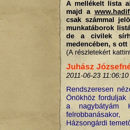
A mellékelt lista 
majd a
www.hadif
csak számmal jelöl
munkatáborok listá
de a civilek sí
medencében, s ott 
(A részletekért katti
Juhász Józsefné 
2011-06-23 11:06:10
Rendszeresen néze
Önökhöz forduljak
a nagybátyám Kó
felrobbanásakor,
Házsongárdi temet