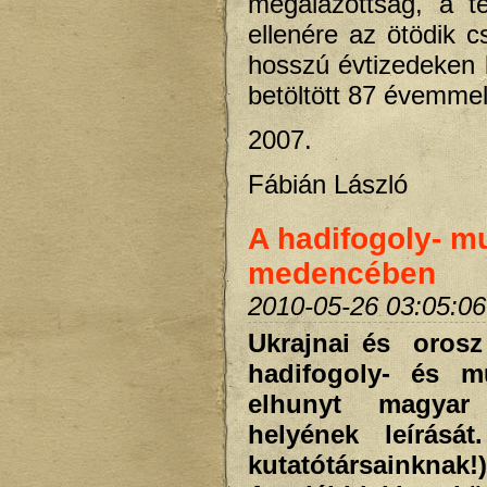
megalázottság, a tel
ellenére az ötödik
hosszú évtizedeken k
betöltött 87 évemmel
2007.
Fábián László
A hadifogoly- m
medencében
2010-05-26 03:05:06
Ukrajnai és orosz
hadifogoly- és m
elhunyt magyar 
helyének leírásá
kutatótársainknak!)