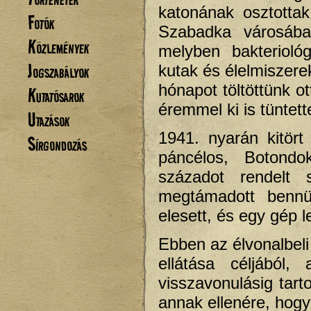
katonának osztottak
Fotók
Szabadka városába
Közlemények
melyben bakterioló
Jogszabályok
kutak és élelmiszerek
hónapot töltöttünk o
Kutatósarok
éremmel ki is tüntet
Utazások
1941. nyarán kitör
Sírgondozás
páncélos, Botondo
századot rendelt 
megtámadott bennü
elesett, és egy gép l
Ebben az élvonalbeli
ellátása céljából
visszavonulásig tart
annak ellenére, hogy