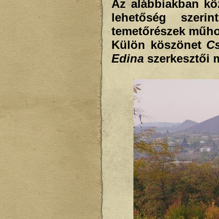
Az alábbiakban köz
lehetőség szeri
temetőrészek műho
Külön köszönet
Cs
Edina
szerkesztői 