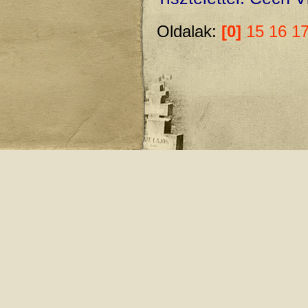
Oldalak:
[0]
15
16
1