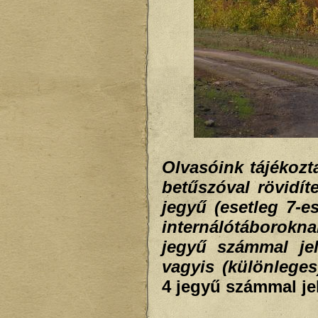
Olvasóink tájékoz
betűszóval rövidít
jegyű (esetleg 7-e
internálótáborokna
jegyű számmal je
vagyis (különleges
4 jegyű számmal jel