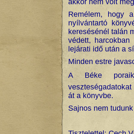
akkor nem volt megn
Remélem, hogy a
nyílvántartó köny
keresésénél talán 
védett, harcokban 
lejárati idő után a 
Minden estre javas
A Béke poraik
veszteségadatokat s
át a könyvbe.
Sajnos nem tudunk 
Tisztelettel: Cech 