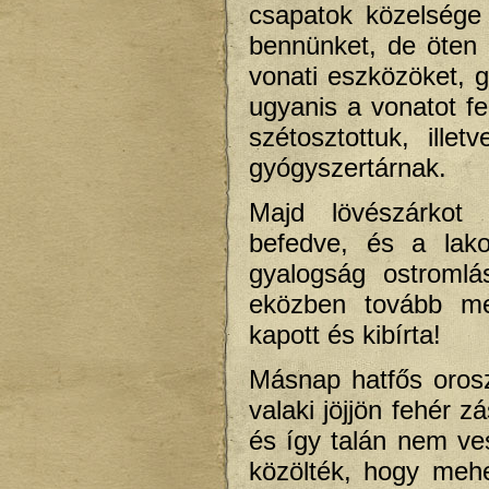
csapatok közelsége m
bennünket, de öten
vonati eszközöket, 
ugyanis a vonatot fe
szétosztottuk, ille
gyógyszertárnak.
Majd lövészárkot 
befedve, és a lak
gyalogság ostromlá
eközben tovább men
kapott és kibírta!
Másnap hatfős orosz
valaki jöjjön fehér 
és így talán nem ves
közölték, hogy mehe