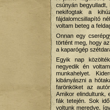
csúnyán begyulladt, 
nekifogtak a kihúz
fájdalomcsillapító né
voltam beteg a feld
Onnan egy cserépgyá
történt meg, hogy az
a kaparógép szétdara
Egyik nap közölté
negyedik én voltam
munkahelyet. Kider
kibányászni a hótaka
farönköket az autó
Amikor elindultunk, 
fák tetején. Sok i
voltunk meredve, íg