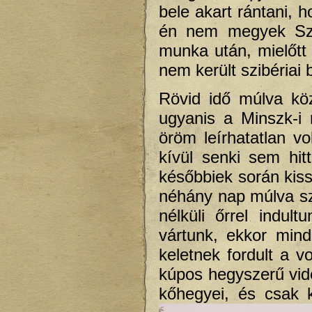
bele akart rántani,
én nem megyek Szi
munka után, mielőtt
nem került szibériai 
Rövid idő múlva köz
ugyanis a Minszk-i 
öröm leírhatatlan v
kívül senki sem hi
későbbiek során kiss
néhány nap múlva sz
nélküli őrrel indul
vártunk, ekkor min
keletnek fordult a v
kúpos hegyszerű vid
kőhegyei, és csak