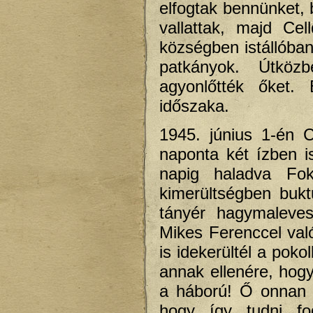
elfogtak bennünket, b
vallattak, majd Ce
községben istállóba
patkányok. Útköz
agyonlőtték őket.
időszaka.
1945. június 1-én C
naponta két ízben 
napig haladva Fok
kimerültségben buk
tányér hagymaleves
Mikes Ferenccel való
is idekerültél a poko
annak ellenére, hog
a háború! Ő onnan h
hogy így tudni fog