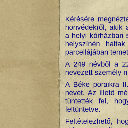
Kérésére megnézte
honvédekről, akik 
a helyi kórházban 
helyszínén halt
parcellájában temet
A 249 névből a 22
nevezett személy n
A Béke poraikra I
nevet. Az illető m
tüntették fel, ho
feltüntetve.
Feltételezhető, h