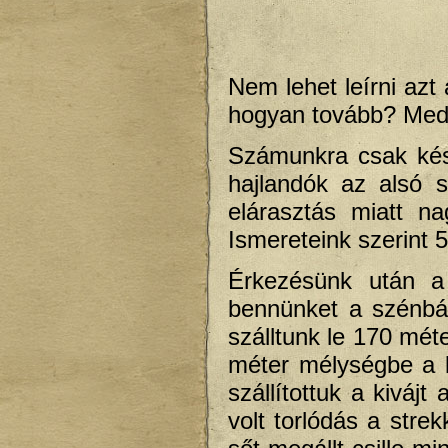
Nem lehet leírni azt
hogyan tovább? Medd
Számunkra csak kés
hajlandók az alsó 
elárasztás miatt na
Ismereteink szerint 
Érkezésünk után a
bennünket a szénbá
szálltunk le 170 mét
méter mélységbe a le
szállítottuk a kiváj
volt torlódás a strek