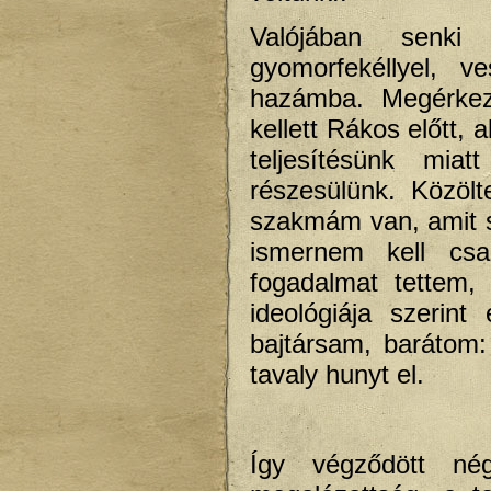
Valójában senki
gyomorfekéllyel, v
hazámba. Megérkez
kellett Rákos előtt,
teljesítésünk mia
részesülünk. Közöl
szakmám van, amit s
ismernem kell cs
fogadalmat tettem,
ideológiája szerint
bajtársam, barátom
tavaly hunyt el.
Így végződött n