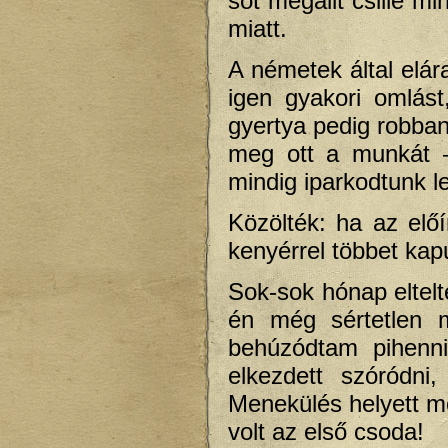
sőt megállt csille mi
miatt.
A németek által elá
igen gyakori omlást
gyertya pedig robban
meg ott a munkát –
mindig iparkodtunk l
Közölték: ha az elő
kenyérrel többet kap
Sok-sok hónap eltelt
én még sértetlen 
behúzódtam pihenni
elkezdett szóródni,
Menekülés helyett m
volt az első csoda!