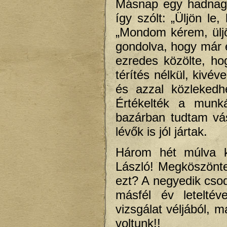
Másnap egy hadnagy 
így szólt: „Üljön le
„Mondom kérem, üljö
gondolva, hogy már 
ezredes közölte, ho
térítés nélkül, kivév
és azzal közlekedh
Értékelték a munk
bazárban tudtam vás
lévők is jól jártak.
Három hét múlva k
László! Megköszönt
ezt? A negyedik csod
másfél év leteltév
vizsgálat véljából, m
voltunk!!