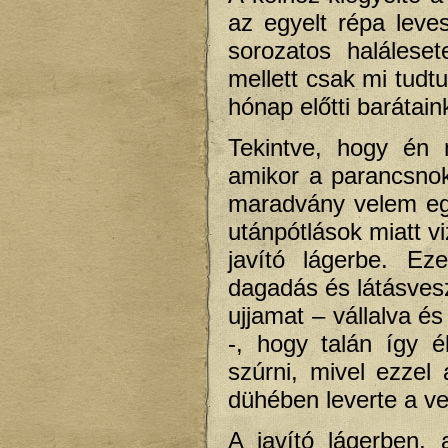
az egyelt répa leve
sorozatos halálese
mellett csak mi tudt
hónap előtti barátain
Tekintve, hogy én 
amikor a parancsnok
maradvány velem eg
utánpótlások miatt vi
javító lágerbe. Ez
dagadás és látásvesz
ujjamat – vállalva é
-, hogy talán így 
szúrni, mivel ezzel
dühében leverte a ve
A javító lágerben, 