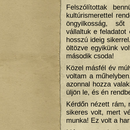
Felszólítottak ben
kultúrismerettel ren
öngyilkosság, sőt
vállaltuk e feladato
hosszú ideig sikerrel
öltözve egyikünk vo
második csoda!
Közel másfél év múl
voltam a műhelyben,
azonnal hozza vala
üljön le, és én rend
Kérdőn nézett rám, 
sikeres volt, mert 
munka! Ez volt a ha