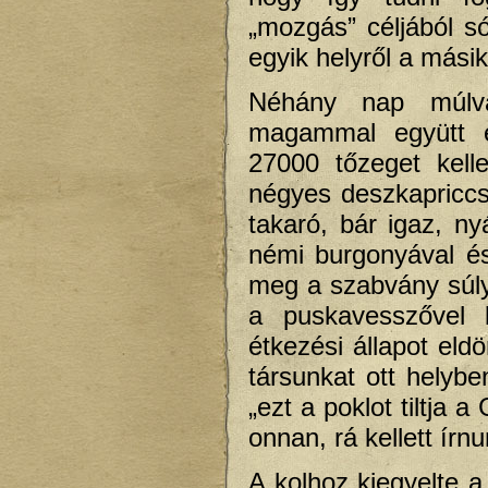
„mozgás” céljából s
egyik helyről a másik
Néhány nap múlva
magammal együtt el
27000 tőzeget kell
négyes deszkapriccs
takaró, bár igaz, n
némi burgonyával és
meg a szabvány súly
a puskavesszővel b
étkezési állapot eld
társunkat ott helybe
„ezt a poklot tiltja
onnan, rá kellett írnu
A kolhoz kiegyelte a