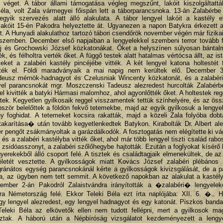
tt véget. A tábor állami támogatása végleg megszűnt, lakóit kiszolgáltat
la, volt Zala vármegyei főispán lett a táborparancsnoka. 13-án Zalabérbe
egyik szervezés alatt álló alakulata. A tábor lengyel lakóit a kastély e
r lakóit 15-én Pakodra helyeztette át. Ugyanezen a napon Batykra érkezett
ort. A Hunyadi alakulathoz tartozó tábori csendőrök november végén már fizika
l szemben. December első napjaiban a lengyelekkel szembeni terror tovább 
zej és Grochowski József közkatonákat. Őket a helyszínen súlyosan bántal
, és félholtra verték őket. A függő testek alatt hatalmas vértócsa állt, az istá
eket a zalabéri kastély pincéjébe vitték. A két lengyel katona holtestét 
tték el. Földi maradványaik a mai napig nem kerültek elő. December 3
adeusz mérnök-hadnagyot és Czelusniak Wincenty közkatonát, és a zalabéri
ngyel parancsnokát mgr. Moszczenski Tadeusz alezredest hurcolták Zalabér
jel kivitték a batyki Hármasi malomhoz, ahol agyonlőtték őket. A holtestek reg
tek. Kegyetlen gyilkosaik reggel visszamentek tettük színhelyére, és az öss
zör belelőttek a földön fekvő tetemekbe, majd az egyik gyilkosuk a lengye
ny foghidat. A tetemeket kocsira rakatták, majd a közeli Zala folyóba dob
takarítása� után tovább kegyetlenkedtek Batykon. Kirabolták Dr. Albert al
er pengőt zsákmányoltak a garázdálkodók. A fosztogatás nem elégítette ki vá
, és a zalabéri kastélyba vitték őket, ahol már több lengyel tiszti család rabo
s zsidóasszonyt, a zalabéri szőlőhegybe hajtották. Ezután a foglyokat kísérő
erekekből álló csoport felé. A tisztek és családtagjaik elmenekültek, de az
letét vesztette. A gyilkosságok miatt Kovács József zalabéri plébános
ránátos egység parancsnokánál kérte a gyilkosságok kivizsgálását, de a p
, az ügyben nem tett semmit. A következő napokban az alakulat a kastély 
ember 2-án Pakodról Zalaistvándra irányították a �zalabéri� lengyelek
ra Németország felé. Ekkor Teleki Béla ezt írta naplójába: XII. 6. �.. H
y lengyel alezredest, egy lengyel hadnagyot és egy katonát. Piszkos band
leki Béla az elkövetők ellen nem tudott fellépni, mert a gyilkosok ma
ztak. A háború után a Népbíróság vizsgálatot kezdeményezett a lengy