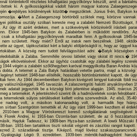
l történtekről részletes kihallgatási jegyzőkönyv készült, amit a bántalma
zítettek ki. A gyilkosságokkal vádolt három magyar katona Zalaegerszege
 elején �rejtélyes körülmények között� megszöktek. Június 9-én, Batykon k
 nyomozója. �Mert a Zalaegerszegi börtönből szöktek meg, körözve vannak
ei politikai osztály szóban kereste meg a zalabéri Nemzeti Bizottságot, 
 Az ügy itt azért érdekes, mert a szökevények körözéséről írásbeli paran
enn. Ekkor 1945-ben Batykon és Zalabérben is működött rendőrőrs. Az 
an csak a kihallgatási jegyzőkönyvek maradtak fenn. A gyilkosoknak 1945-
et nem született. Hogy miért? Erről az iratok nem beszélnek. 1948. októb
te az ügyet, tájékoztatást kért a batyki elöljáróságtól is, hogy az üggyel k
rtokában. A község nem tudott felvilágosítást adni: �Batyk községben m
eledobálták a Zalába. Semmiféle orvosi látlelet vagy okirat itt nincs.� 1
ágok elkövetésével. Ekkor az ügyhöz csatolták egy zalabéri legény szerel
leg 1944 végén a zalabéri szőlőhegyben karóval meggyilkolta Baran András kö
ba dobta. A tetemet a Zala Batyk határában vetette partra, majd a község
egényt tettéért 1948-ban elítélték, hosszabb börtönbüntetést kapott, de ügyé
dtak fenn. Az 1944 decemberében Batykon kivégzett lengyel katonák földi m
gy valószínűséggel, 1945 tavaszán. A zalaszentgróti halotti anyakönyvben 
ének adatait jegyezték be a községi bíró jelentése alapján. 1945. március 2
 meg a tetemeket. A jelentéstévő szerint ők a hadműveletek során felrobbant 
 a tetemeknek súlyos sérüléseket kellett volna szenvedniük. Az első, 35-40
te nadrág volt, a másikon katonanadrág volt, a harmadik feje hiányz
len sírban Szentgróton temették el. Az ügy iránt 1999-ben kezdtem el érdek
lt 2010-ben a Magyar Vöröskereszt kereső szolgálatának segítségével k
yik Florek Andrej, ki 1916-ban Ozomla-ban született, de az ő hozzátartoz
A másik, Hajduk Tadeusz, ki 1909-ben Hyza-ban született. A lowói Műszaki
38-ban. 1931-ben tartalékos tiszti iskolát végzett és zászlósi rangot kapott
ezred 2. századának tisztje. Kiképző, majd lövész szakaszparancsnok
Gyalogsági Légió 9. ezredében. 1939-ben mérnök-hadnagyként harcol