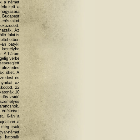
ták a német
 érkezett a
lhagyására
 a Budapest
i erőszakot
fokozódott.
mazták. Az
lló falai is
feltehetően
-án batyki
 kastélyba
be. A három
gelig vérbe
zesereglett
l alezredes
ták őket. A
ezredest és
gyaikat, az
skodott. 22
 katonák 10
 idős zsidó
 személyes
arancsnok,
értékeivel
et. 6-án a
ajnalban a
a még csak
gyar-német
el katonák