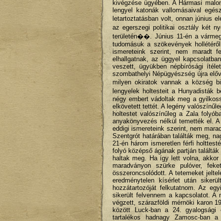
kivégzése ügyében. A Hármasi malomná
lengyel katonák vallomásaival egés
letartoztatásban volt, onnan június
az egerszegi politikai osztály két
területén��. Június 11-én a vármegy
tudomásuk a szökevények hollétéről.
ismereteink szerint, nem maradt f
elhallgatnak, az üggyel kapcsolatb
veszett, ügyükben népbírósági ítél
szombathelyi Népügyészség újra elővet
milyen okiratok vannak a község bi
lengyelek holtesteit a Hunyadisták b
négy embert vádoltak meg a gyilkoss
elkövetett tettét. A legény valószínű
holtestet valószínűleg a Zala folyó
anyakönyvezés nélkül temették el. A l
eddigi ismereteink szerint, nem mara
Szentgrót határában találták meg, na
21-én három ismeretlen férfi holttest
folyó középső ágának partján találták
haltak meg. Ha így lett volna, akkor
maradványon szürke pulóver, feke
összeroncsolódott. A tetemeket jelte
eredménytelen kísérlet után sikerü
hozzátartozóját felkutatnom. Az eg
sikerült felvennem a kapcsolatot. 
végzett, szárazföldi mérnöki karon 19
között Luck-ban a 24. gyalogsági 
tartalékos hadnagy Zamosc-ban a 