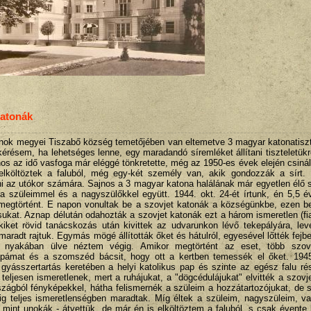
katonák
ok megyei Tiszabő község temetőjében van eltemetve 3 magyar katonatiszt,
 kérésem, ha lehetséges lenne, egy maradandó síremléket állítani tiszteletük
jnos az idő vasfoga már eléggé tönkretette, még az 1950-es évek elején csinált
 elköltöztek a faluból, még egy-két személy van, akik gondozzák a sírt.
ni az utókor számára. Sajnos a 3 magyar katona halálának már egyetlen élő
 szüleimmel és a nagyszülőkkel együtt. 1944. okt. 24-ét írtunk, én 5,5 é
egtörtént. E napon vonultak be a szovjet katonák a községünkbe, ezen bel
ukat. Aznap délután odahozták a szovjet katonák ezt a három ismeretlen (fia
kiket rövid tanácskozás után kivittek az udvarunkon lévő tekepályára, lev
aradt rajtuk. Egymás mögé állították őket és hátulról, egyesével lőtték fejbe
nyakában ülve néztem végig. Amikor megtörtént az eset, több szovj
apámat és a szomszéd bácsit, hogy ott a kertben temessék el őket. 194
 gyásszertartás keretében a helyi katolikus pap és szinte az egész falu ré
teljesen ismeretlenek, mert a ruhájukat, a "dögcédulájukat" elvitték a szovj
rszágból fényképekkel, hátha felismernék a szüleim a hozzátartozójukat, de
pig teljes ismeretlenségben maradtak. Míg éltek a szüleim, nagyszüleim, v
 - mint unokák - átvettük, de már én is elköltöztem a faluból, s csak évente