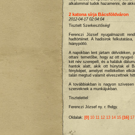
alkalommal tudok hazamenni, de akko
2 katona sírja Bácsföldváron
2012-04-17 02:04:04
Tisztelt Szerkesztőség!
Ferenczi József nyugalmazott ren
hadtörténet. A hadisirok felkutatá
hiánypótló.
A napokban lent jártam délvidéken,
ottani temetőbe, hogy az ott nyugvó 
két név szerepelt, és a haláluk dát
hantok alatt, akik ott húnytak el B
fényképet, amelyet mellékelten elk
talán megtud valamit elveszettnek hit
A továbbiakban is nagyon szivesen 
szerveknek a munkájukban.
Tisztelettel:
Ferenczi József ny. r. fhdgy.
Oldalak:
[0]
10
11
12
13
14
15
[16]
17