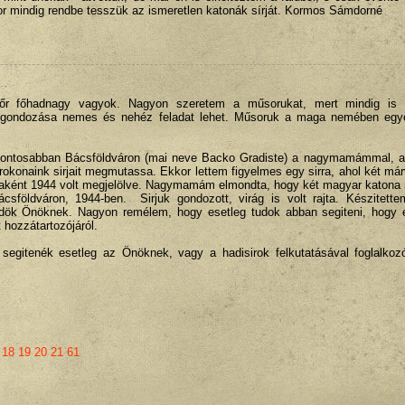
r mindig rendbe tesszük az ismeretlen katonák sírját. Kormos Sámdorné
dőr főhadnagy vagyok. Nagyon szeretem a műsorukat, mert mindig is 
sa, gondozása nemes és nehéz feladat lehet. Műsoruk a maga nemében egye
 pontosabban Bácsföldváron (mai neve Backo Gradiste) a nagymamámmal, aki
rokonaink sirjait megmutassa. Ekkor lettem figyelmes egy sirra, ahol két má
umaként 1944 volt megjelölve. Nagymamám elmondta, hogy két magyar katona
ácsföldváron, 1944-ben. Sirjuk gondozott, virág is volt rajta. Készitett
üldök Önöknek. Nagyon remélem, hogy esetleg tudok abban segiteni, hogy 
t hozzátartozójáról.
segitenék esetleg az Önöknek, vagy a hadisirok felkutatásával foglalkozó
18
19
20
21
61