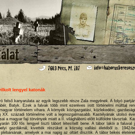
lkolt lengyel katonák
yó felső kanyarulata az egyik legszebb része Zala megyének. A folyó partjá
labér, Batyk. Ezek a falvak több mint ezeréves írott történelmi múlttal re
 magyar történelem vihara. A környék közigazgatási, közlekedési, gazdaság
ég XX. századi történelme volt a legmozgalmasabb. Kastélyának utolsó éve
i a magyar faji törvények miatt a II. világháború előtt külföldre távoztak. Ka
rán 100 fős lengyel tiszti tábort létesített bene. A tábor lakói a faluval 
helyi gazdáknál, kivették részüket a község vallási életéből is. 1942-b
i plébániának, amelyek a mai napig az oltárt díszítik. A tábor békés életén