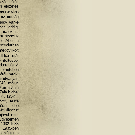
zást túlélt
n előzetes
ereste őket
 az ország
hogy van-e
cs, eddigi
iratok itt
ben nyomuk
er 24-én a
apcsolatban
eggyilkolt
948-ban már
emféltésből
zkatonát. A
i temetőben
ről iratok,
aradványait
1945. május
9-én a Zala
Zala hídnál
 év közötti
ott, teste
lődni. Több
ét áldozat
ójával nem
 Egyetemen
. 1932-1935
. 1935-ben
ja végig a