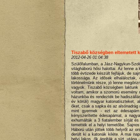
Tiszabő községben eltemetett 
2012-04-26 01:04:38
Szülőfalumban, a Jász-Nagykun-Szoln
világháború hősi halottai. Az lenne a
több évtizede készült fejfájuk, de sa
lakossága. Az idősek elhaláloztak,
történelmünk része, jó lenne megőriz
vagyok. Tiszabő községben laktunk a
voltam, amikor a szomorú esemény m
házunkba és rendezték be hadiszállás
év körüli) magyar katonatiszteket, a
őket, csak a sapka és az alsónadrág m
mint gyermek - ezt az édesapám 
kényszerítette édesapámat, a nagy
exhumálták a 3 fiatalember sírját és
temették el a helyi temetőbe. Sajnos 
Háború után jöttek több helyről az o
derült ki a katonák kiléte. A mai na
helyi lakos, ők ápolták a sírt, utána