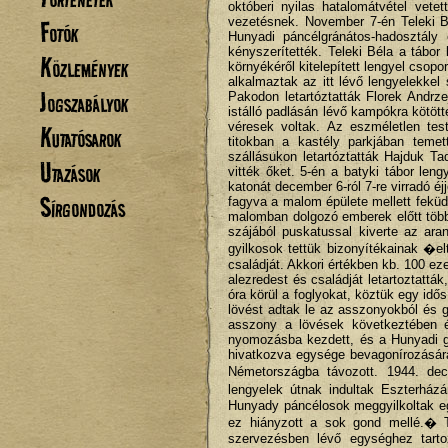
októberi nyilas hatalomátvétel vete
vezetésnek. November 7-én Teleki Bé
Fotók
Hunyadi páncélgránátos-hadosztály 
kényszerítették. Teleki Béla a tábo
Közlemények
környékéről kitelepített lengyel csop
alkalmaztak az itt lévő lengyelekke
Jogszabályok
Pakodon letartóztatták Florek Andr
istálló padlásán lévő kampókra kötötték
véresek voltak. Az eszméletlen test
Kutatósarok
titokban a kastély parkjában teme
szállásukon letartóztatták Hajduk T
Utazások
vitték őket. 5-én a batyki tábor le
katonát december 6-ról 7-re virradó éj
Sírgondozás
fagyva a malom épülete mellett feküd
malomban dolgozó emberek előtt többs
szájából puskatussal kiverte az ara
gyilkosok tettük bizonyítékainak �el
családját. Akkori értékben kb. 100 ez
alezredest és családját letartoztatták
óra körül a foglyokat, köztük egy idő
lövést adtak le az asszonyokból és gy
asszony a lövések következtében é
nyomozásba kezdett, és a Hunyadi g
hivatkozva egysége bevagonírozására
Németországba távozott. 1944. dec
lengyelek útnak indultak Eszterházá
Hunyady páncélosok meggyilkoltak eg
ez hiányzott a sok gond mellé.� Te
szervezésben lévő egységhez tarto