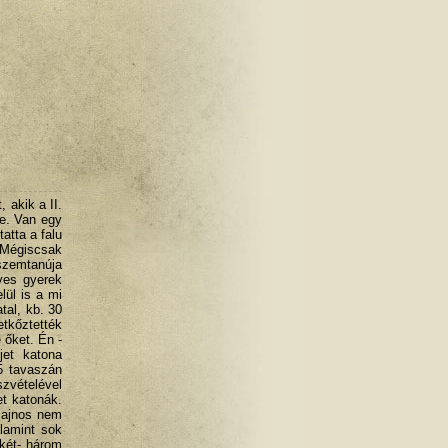
 akik a II.
re. Van egy
atta a falu
 Mégiscsak
 szemtanúja
ves gyerek
ül is a mi
tal, kb. 30
etkőztették
 őket. Én -
et katona
5 tavaszán
szvételével
et katonák.
 sajnos nem
alamint sok
 két- három