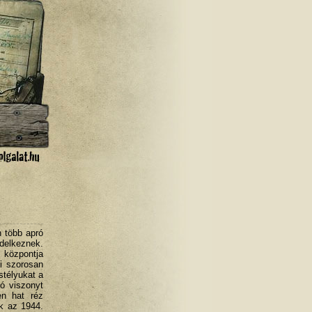
n több apró
ndelkeznek.
i központja
i szorosan
stélyukat a
jó viszonyt
en hat réz
ek az 1944.