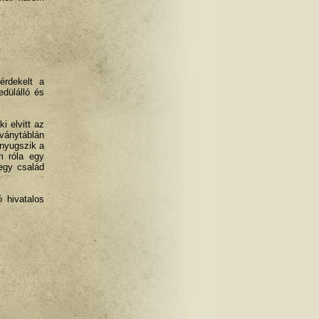
érdekelt a
dülálló és
 elvitt az
rványtáblán
 nyugszik a
em róla egy
egy család
 hivatalos