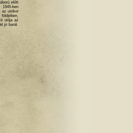
áború előtt
e 1945-ben
t az utókor
 földjében,
vé oldja az
t jó barát.