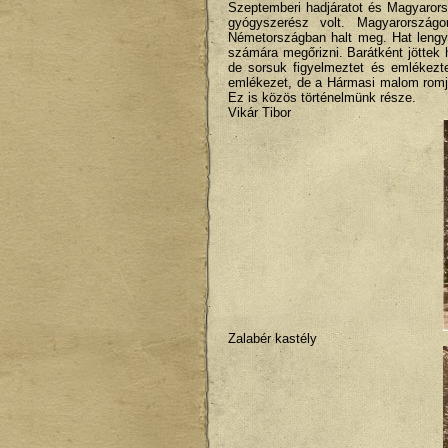
Szeptemberi hadjáratot és Magyarorsz
gyógyszerész volt. Magyarországo
Németországban halt meg. Hat lengye
számára megőrizni. Barátként jöttek h
de sorsuk figyelmeztet és emlékezte
emlékezet, de a Hármasi malom romjai
Ez is közös történelmünk része.
Vikár Tibor
Zalabér kastély