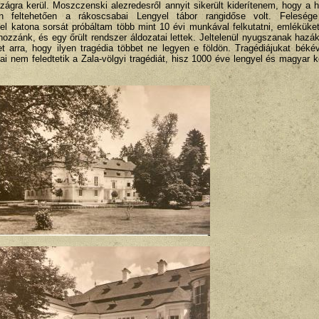
ágra kerül. Moszczenski alezredesről annyit sikerült kiderítenem, hogy a h
n feltehetően a rákoscsabai Lengyel tábor rangidőse volt. Feleség
l katona sorsát próbáltam több mint 10 évi munkával felkutatni, emléküke
ozzánk, és egy őrült rendszer áldozatai lettek. Jeltelenül nyugszanak hazák
t arra, hogy ilyen tragédia többet ne legyen e földön. Tragédiájukat béké
 nem feledtetik a Zala-völgyi tragédiát, hisz 1000 éve lengyel és magyar ké