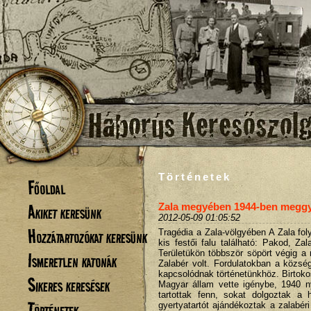
Történetek
Főoldal
Akiket keresünk
Zala megyében 1944-ben meggyi
2012-05-09 01:05:52
Hozzátartozókat keresünk
Tragédia a Zala-völgyében A Zala fol
kis festői falu található: Pakod, Za
Területükön többször söpört végig a
Ismeretlen katonák
Zalabér volt. Fordulatokban a közs
kapcsolódnak történetünkhöz. Birtokosa
Sikeres keresések
Magyar állam vette igénybe, 1940 nya
tartottak fenn, sokat dolgoztak a 
Történetek
gyertyatartót ajándékoztak a zalabér