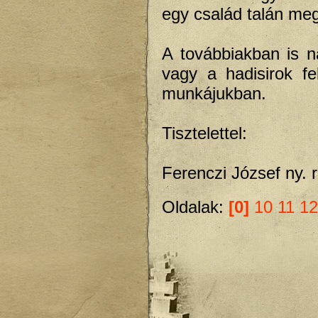
egy család talán meg
A továbbiakban is 
vagy a hadisirok fe
munkájukban.
Tisztelettel:
Ferenczi József ny. r
Oldalak:
[0]
10
11
12