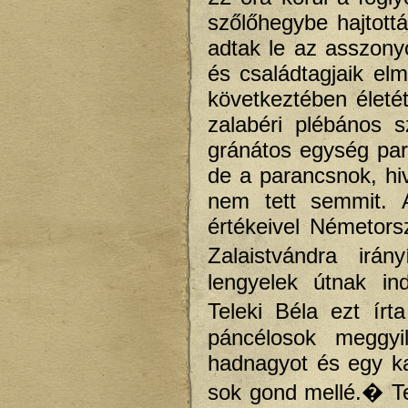
szőlőhegybe hajtott
adtak le az asszonyo
és családtagjaik el
következtében életé
zalabéri plébános 
gránátos egység par
de a parancsnok, h
nem tett semmit. 
értékeivel Németor
Zalaistvándra irá
lengyelek útnak in
Teleki Béla ezt ír
páncélosok meggyil
hadnagyot és egy k
sok gond mellé.� Tel