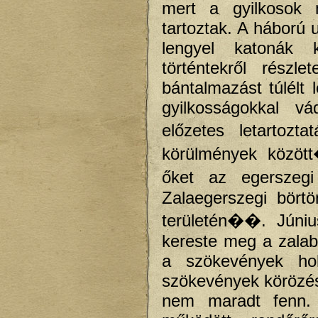
mert a gyilkosok 
tartoztak. A háború
lengyel katonák
történtekről részl
bántalmazást túlélt 
gyilkosságokkal v
előzetes letartozt
körülmények között
őket az egerszegi
Zalaegerszegi bört
területén��. Júniu
kereste meg a zalab
a szökevények hol
szökevények körözésé
nem maradt fenn.