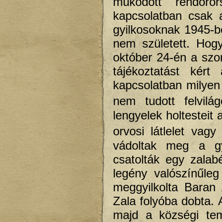
működött rendőrőr
kapcsolatban csak 
gyilkosoknak 1945-b
nem született. Hog
október 24-én a szo
tájékoztatást kért
kapcsolatban milyen
nem tudott felvilá
lengyelek holtesteit
orvosi látlelet vag
vádoltak meg a gy
csatolták egy zalabé
legény valószínűle
meggyilkolta Baran 
Zala folyóba dobta. 
majd a községi tem