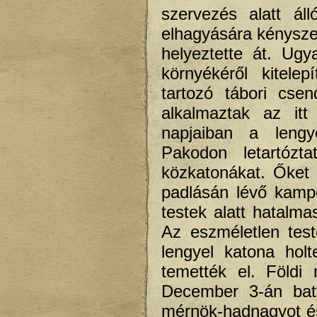
szervezés alatt áll
elhagyására kényszer
helyeztette át. Ug
környékéről kitele
tartozó tábori cse
alkalmaztak az it
napjaiban a lengy
Pakodon letartózt
közkatonákat. Őket 
padlásán lévő kampó
testek alatt hatalmas
Az eszméletlen test
lengyel katona holt
temették el. Földi
December 3-án baty
mérnök-hadnagyot és