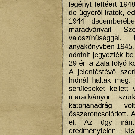
legényt tettéért 194
de ügyéről iratok, e
1944 decemberében
maradványait Sz
valószínűséggel,
anyakönyvben 1945. 
adatait jegyezték be
29-én a Zala folyó k
A jelentéstévő sze
hídnál haltak meg.
sérüléseket kellett
maradványon szürk
katonanadrág vo
összeroncsolódott. A
el. Az ügy irán
eredménytelen kí