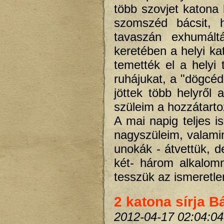
több szovjet katona
szomszéd bácsit, 
tavaszán exhumáltá
keretében a helyi ka
temették el a helyi
ruhájukat, a "dögcéd
jöttek több helyről
szüleim a hozzátartoz
A mai napig teljes 
nagyszüleim, valamint
unokák - átvettük, d
két- három alkalom
tesszük az ismeretl
2 katona sírja 
2012-04-17 02:04:04