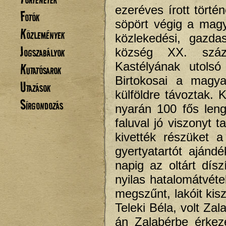
ezeréves írott törté
Fotók
söpört végig a magy
Közlemények
közlekedési, gazda
Jogszabályok
község XX. száz
Kastélyának utolsó
Kutatósarok
Birtokosai a magyar
Utazások
külföldre távoztak.
Sírgondozás
nyarán 100 fős lengy
faluval jó viszonyt t
kivették részüket a
gyertyatartót ajánd
napig az oltárt dís
nyilas hatalomátvéte
megszűnt, lakóit ki
Teleki Béla, volt Za
án Zalabérbe érkez