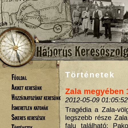
Történetek
Főoldal
Akiket keresünk
Zala megyében 1
Hozzátartozókat keresünk
2012-05-09 01:05:52
Ismeretlen katonák
Tragédia a Zala-völ
Sikeres keresések
legszebb része Zala
falu található: Pa
Történetek