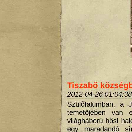
Tiszabő községb
2012-04-26 01:04:38
Szülőfalumban, a 
temetőjében van e
világháború hősi hal
egy maradandó síre