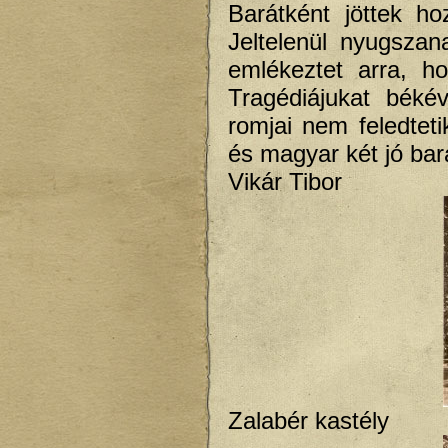
Barátként jöttek ho
Jeltelenül nyugszan
emlékeztet arra, h
Tragédiájukat bék
romjai nem feledteti
és magyar két jó bar
Vikár Tibor
Zalabér kastély