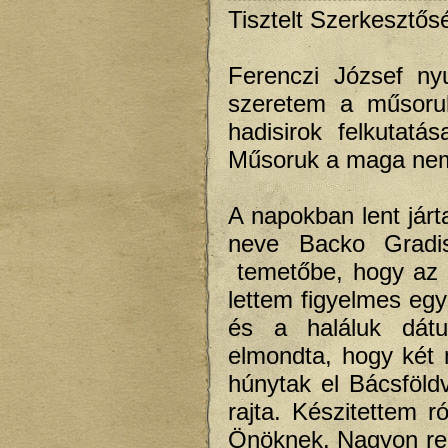
Tisztelt Szerkesztős
Ferenczi József ny
szeretem a műsoruk
hadisirok felkutat
Műsoruk a maga nemé
A napokban lent jár
neve Backo Gradis
temetőbe, hogy az o
lettem figyelmes egy
és a haláluk dát
elmondta, hogy két 
húnytak el Bácsföldv
rajta. Készitettem r
Önöknek. Nagyon rem