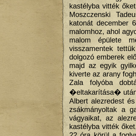
kastélyba vitték őke
Moszczenski Tadeu
katonát december 6-r
malomhoz, ahol agyon
malom épülete mel
visszamentek tettü
dolgozó emberek előt
majd az egyik gyilk
kiverte az arany fogh
Zala folyóba dobtá
�eltakarítása� után
Albert alezredest és
zsákmányoltak a ga
vágyaikat, az alezre
kastélyba vitték őket
22 óra körül a fogly