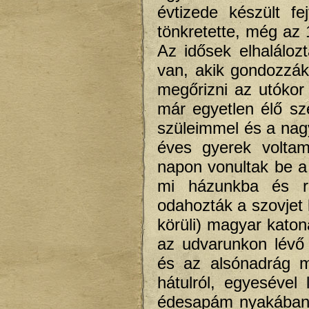
évtizede készült f
tönkretette, még az 
Az idősek elhaláloz
van, akik gondozzák
megőrizni az utóko
már egyetlen élő s
szüleimmel és a nagy
éves gyerek volta
napon vonultak be a
mi házunkba és re
odahozták a szovjet 
körüli) magyar katona
az udvarunkon lévő 
és az alsónadrág m
hátulról, egyesével
édesapám nyakában 