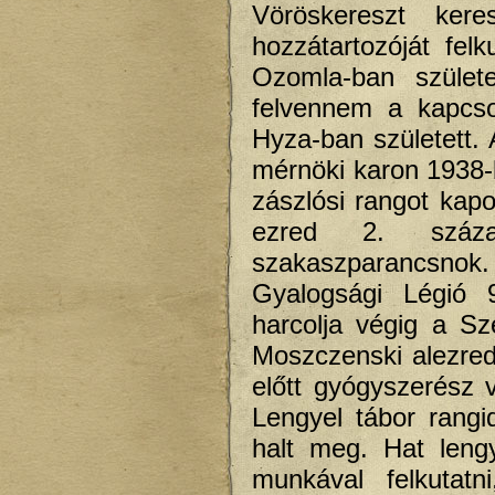
Vöröskereszt kere
hozzátartozóját fel
Ozomla-ban születe
felvennem a kapcso
Hyza-ban született.
mérnöki karon 1938-b
zászlósi rangot kap
ezred 2. száza
szakaszparancsnok
Gyalogsági Légió 
harcolja végig a Sz
Moszczenski alezrede
előtt gyógyszerész 
Lengyel tábor rang
halt meg. Hat leng
munkával felkutat