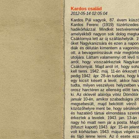
Kardos család
2012-05-14 02:05:04
Kardos Pál vagyok, 87. évem küszöb
Kardos Ferenc (1919) tüzértizede
hadikórházzal. Mindkét testvéremne
amelyekből nagyon sok dolog megtudh
Csáktornya lett az új szálláshelyük. 
őket Nagykanizsára és ezen a napon 
diák és délután kimentem a vagoníroz
ott, a bevagonírozásuk már megtörté
utoljára. Láttam valamennyi ott lévő t
arról, hogy visszaérkeztek Nagykan
Csáktornyát. Majd arról írt, hogy so
kell tenni. 1942. máj. 11-én érkezet
pedig 1942. ápr. 28-án tudatta, hogy 
egy kicsit késett a levél, akkor ha
tudta, milyen veszélyes helyzetben 
orosz harctéren az ellenség előtt tan
ki. Az oklevél aláírója vitéz Dömöt
január 10-én, amikor szabadságra jö
megsebesült, majd bekötött vérző 
közözőhelyre ment be, hogy sérülését
és hazatérő társai elmondása szeri
érkeztek a levelek. 1943. jan. 13-án 
nagy hó miatt nem jár a posta. Majd 
(tífuszt kapott) 1943. ápr. 15-én jel
volt kórházban. 1943. május végén s
és fájó lenne leírni. Az ő esete e