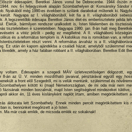
. Először édesapám, Beretkei János vonul be Debrecenbe. 1944 őszén 
. 1944. nov. 6-i feljegyzések alapján Szombathelyen dr. Konsánsky Sándor
jobb. Nyakából még 1990-es években is szilánk darabokat műtenek ki. Nagyb
került. Nagyapa az I. világháborúból, két fia a II. világháborúból sebes
k. A legszeretőbb édesapa Beretkei János élet-és embertisztelete példa le
. Életük, bármilyen rendszer uralkodott is, Isten félelemben és tisztesség
ás tiszteletében é szeretetében. Nagyapa 1980. jan. 8-án halt meg Beretké
evésetni a vitéz jelzőt - pedig ez megilletné. A II. világháború községü
atolikus és a református templom is. A katolikus ma is romokban van, a refo
stentiszteleteken részt venni. A református árvaház is a II. világháborúva
. Ez után én kapom ajándékba a családi házat, amelyből szüleimmel meg
a lövedék, amely a ház falában robbant a II. világháborúban. Beretkei Edit Be
y voltam. Édesapám a szegedi MÁV üzletvezetőségen dolgozott, egy
ber 8-án az Ü. V. minden mozdítható javaival, pénztárával együtt egy hos
menekült a front elől Szegedről, mi is velük mentünk, szüleimmel és nővérem
 Szombathelyen kötött ki (majd Németországban, de mi oda már nem me
lsó fázisának minden borzalmát, majd Isten segítségével mindezeket túlélve,
apról akkor én, 11 éves kislányként naplót írtam, amiben megörökítettem 
ás áldozata lett Szombathely. Ennek minden percét megörökítettem kis 
ban is, bennünket megőrizett a jó Isten.
lem. Ma már csak emlék, de micsoda emlék ez sokaknak!