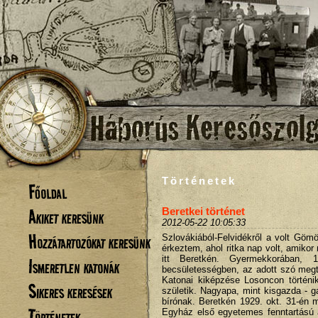
Történetek
Főoldal
Akiket keresünk
Beretkei történet
2012-05-22 10:05:33
Hozzátartozókat keresünk
Szlovákiából-Felvidékről a volt Göm
érkeztem, ahol ritka nap volt, amiko
itt Beretkén. Gyermekkorában, 1
Ismeretlen katonák
becsületességben, az adott szó megta
Katonai kiképzése Losoncon történ
Sikeres keresések
születik. Nagyapa, mint kisgazda - g
bírónak. Beretkén 1929. okt. 31-én
Történetek
Egyház első egyetemes fenntartású á