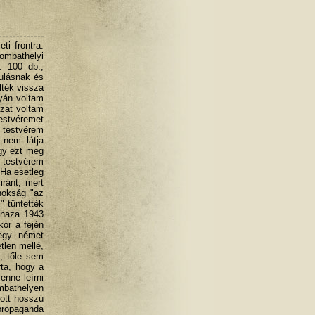
i frontra.
ombathelyi
. 100 db.,
ulásnak és
lték vissza
yán voltam
szat voltam
testvéremet
t testvérem
 nem látja
ogy ezt meg
) testvérem
 Ha esetleg
iránt, mert
nokság "az
" tüntették
a haza 1943
kor a fején
 egy német
tlen mellé,
, tőle sem
rta, hogy a
enne leírni
ombathelyen
dott hosszú
propaganda