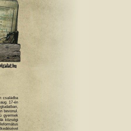
an családba
 aug. 17-én
tudatban,
án bevonul.
iú gyermek
ják községi
Református
elkedésével