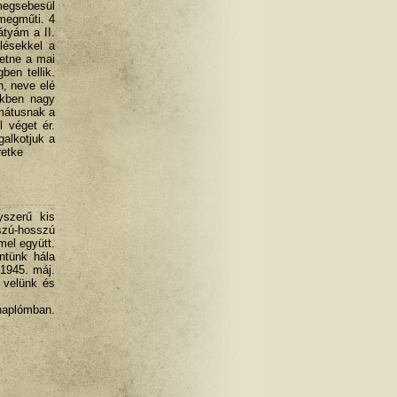
megsebesül
 megműti. 4
átyám a II.
ülésekkel a
hetne a mai
ben tellik.
n, neve elé
nkben nagy
rmátusnak a
l véget ér.
alkotjuk a
retke
szerű kis
szú-hosszú
mel együtt.
ntünk hála
 1945. máj.
a velünk és
naplómban.