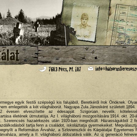
örmegye egyik festői szépségű kis falujából, Beretkéről írok Önöknek. Oly
r nem emlegették a két világháborút. Nagyapa Zula Jánosként született 1894.
2 évesen elveszítette az édesapját. Szigorúan nevelik, kötelesség
rtása életének útmutatója. Az I. világháború mozgosítására 1914. okt. 20-
ik. Szerencsés hazaérkezés után 1920-ban megnősült. Házasságukból 2 f
azdálkodásból tartja fenn a családot, iskoláztatja gyermekeiket. Megválaszt
 megnyílt a Református Árvaház, a Szlovenszkói és Kárpátaljai Egyetemes 
rvaháza, amely a II. világháború áldozatává válik. Az új generáció felnev