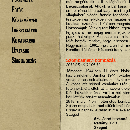
már megérkezik a II. világháború
Békéscsabánál. Átlövik a bal karját
Fotók
cm-rel rövidebb a bal karja, mint a 
világháború végén francia fogságba 
Közlemények
testükben és lelkükben, de hazatérne
fiatalság számára. 1947-ben megnősül
Jogszabályok
Házasságuk 62 évig tart hitben, egym
fejfájára a mai napig nem merjük b
pusztítást végez. Áldozatul esik a k
Kutatósarok
felét hozták rendbe, hogy lehessen I
Nagymamám 1991. máj. 1-én halt meg
Utazások
Beretkei Tájházat. Központi tárgy az 
Sírgondozás
Szombathelyi bombázás
2012-05-16 01:05:19
Jómagam 1944-ben 11 éves kislán
tisztviselőként. Amikor 1944. októ
vonattal, sok-sok alkalmazottjával el
A vonat két hónapi vándorlás után
Istennek). Ott éltük át a háború uto
9-én hazaérkeztünk. Erről a hét hón
körülöttünk történt eseményeket.
1945. márc. 4-én rettenetes bombáz
Sokan meghaltak, mellettünk levő ház
Ennek a napnak leírását itt melléke
Szeged
özv. Janó Istvánné
Radányi Edit
Szeged