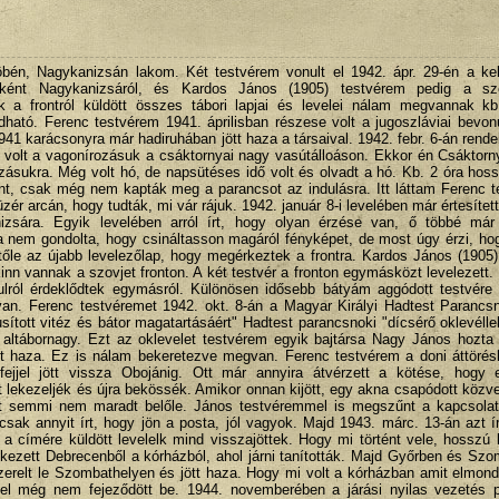
én, Nagykanizsán lakom. Két testvérem vonult el 1942. ápr. 29-én a kelet
sként Nagykanizsáról, és Kardos János (1905) testvérem pedig a sz
k a frontról küldött összes tábori lapjai és levelei nálam megvannak kb
ató. Ferenc testvérem 1941. áprilisban részese volt a jugoszláviai bevon
1941 karácsonyra már hadiruhában jött haza a társaival. 1942. febr. 6-án rende
volt a vagonírozásuk a csáktornyai nagy vasútálloáson. Ekkor én Csáktorn
ásukra. Még volt hó, de napsütéses idő volt és olvadt a hó. Kb. 2 óra hos
nt, csak még nem kapták meg a parancsot az indulásra. Itt láttam Ferenc 
üzér arcán, hogy tudták, mi vár rájuk. 1942. január 8-i levelében már értesítet
izsára. Egyik levelében arról írt, hogy olyan érzése van, ő többé már
ha nem gondolta, hogy csináltasson magáról fényképet, de most úgy érzi, h
t tőle az újabb levelezőlap, hogy megérkeztek a frontra. Kardos János (1905
kinn vannak a szovjet fronton. A két testvér a fronton egymásközt levelezett.
zulról érdeklődtek egymásról. Különösen idősebb bátyám aggódott testvére 
van. Ferenc testvéremet 1942. okt. 8-án a Magyar Királyi Hadtest Parancs
usított vitéz és bátor magatartásáért" Hadtest parancsnoki "dícsérő oklevéllel
ör altábornagy. Ezt az oklevelet testvérem egyik bajtársa Nagy János hozt
tt haza. Ez is nálam bekeretezve megvan. Ferenc testvérem a doni áttörés
fejjel jött vissza Obojánig. Ott már annyira átvérzett a kötése, hogy
 lekezeljék és újra bekössék. Amikor onnan kijött, egy akna csapódott közve
nt semmi nem maradt belőle. János testvéremmel is megszűnt a kapcsolat
csak annyit írt, hogy jön a posta, jól vagyok. Majd 1943. márc. 13-án azt í
a címére küldött levelelk mind visszajöttek. Hogy mi történt vele, hosszú l
entkezett Debrecenből a kórházból, ahol járni tanították. Majd Győrben és Sz
zerelt le Szombathelyen és jött haza. Hogy mi volt a kórházban amit elmon
zzel még nem fejeződött be. 1944. novemberében a járási nyilas vezetés 