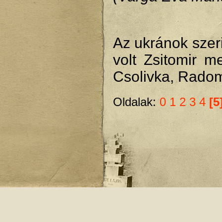
Az ukránok szer
volt Zsitomir m
Csolivka, Radom
Oldalak:
0
1
2
3
4
[5