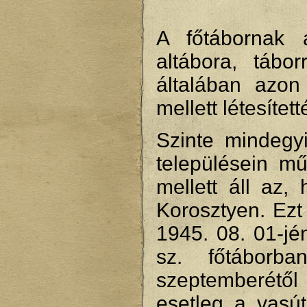
A főtábornak 
altábora, tábo
általában azon
mellett létesítet
Szinte mindegy
településein mű
mellett áll az,
Korosztyen. Ezt
1945. 08. 01-jé
sz. főtáborb
szeptemberétől 
esetleg a vasút