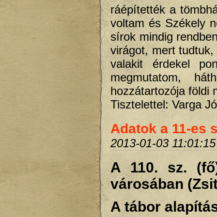
ráépítették a tömbh
voltam és Székely n
sírok mindig rendben
virágot, mert tudtuk
valakit érdekel p
megmutatom, hátha
hozzátartozója földi
Tisztelettel: Varga 
Adatok a 11-es 
2013-01-03 11:01:15
A 110. sz. (fő
városában (Zsi
A tábor alapítá