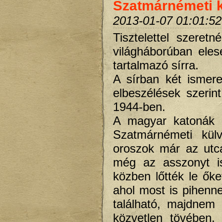
Szatmárnémeti k
2013-01-07 01:01:52
Tisztelettel szeret
világháborúban eles
tartalmazó sírra.
A sírban két ismere
elbeszélések szerin
1944-ben.
A magyar katonák á
Szatmárnémeti kül
oroszok már az utca
még az asszonyt i
közben lőtték le ők
ahol most is pihenn
található, majdne
közvetlen tövében.