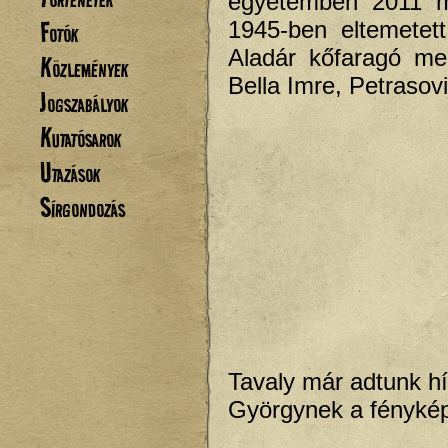
egyetemben 2011 m
Fotók
1945-ben eltemetett
Aladár kőfaragó me
Közlemények
Bella Imre, Petrasov
Jogszabályok
Kutatósarok
Utazások
Sírgondozás
Tavaly már adtunk h
Györgynek a fénykép