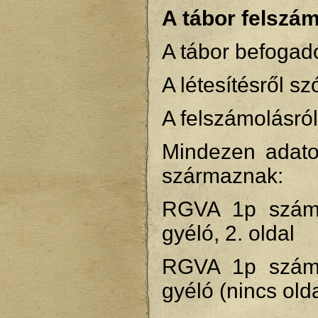
A tábor felszám
A tábor befogad
A létesítésről 
A felszámolásró
Mindezen adatok
származnak:
RGVA 1p számú
gyéló, 2. oldal
RGVA 1p számú
gyéló (nincs ol