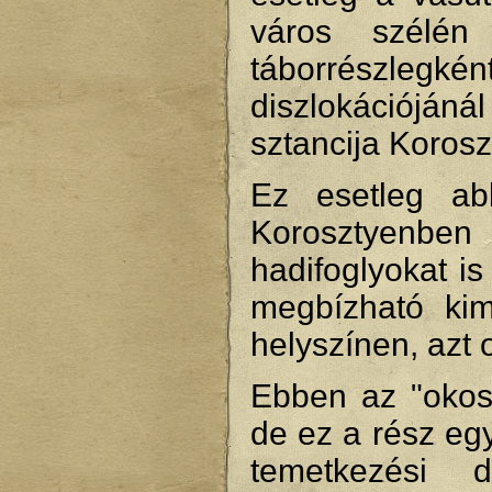
város szélén
táborrészlegkén
diszlokációjáná
sztancija Korosz
Ez esetleg ab
Korosztyenben 
hadifoglyokat is
megbízható kim
helyszínen, azt o
Ebben az "okosk
de ez a rész egy
temetkezési 