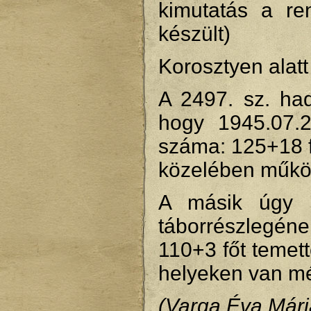
kimutatás a re
készült)
Korosztyen alatt 
A 2497. sz. had
hogy 1945.07.20
száma: 125+18 f
közelében működ
A másik úgy s
táborrészlegén
110+3 főt temet
helyeken van mé
(Varga Éva Mári