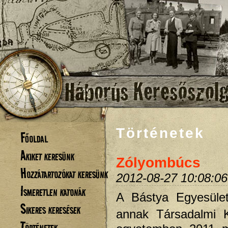
Történetek
Főoldal
Akiket keresünk
Zólyombúcs
Hozzátartozókat keresünk
2012-08-27 10:08:06
Ismeretlen katonák
A Bástya Egyesüle
Sikeres keresések
annak Társadalmi K
Történetek