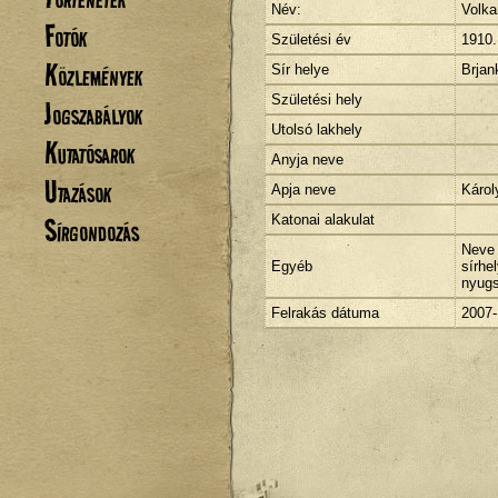
Név:
Volka
Fotók
Születési év
1910.
Közlemények
Sír helye
Brjan
Születési hely
Jogszabályok
Utolsó lakhely
Kutatósarok
Anyja neve
Utazások
Apja neve
Károl
Sírgondozás
Katonai alakulat
Neve 
Egyéb
sírhe
nyugs
Felrakás dátuma
2007-