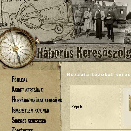
Hozzátartozokat keres
Főoldal
Akiket keresünk
Hozzátartozókat keresünk
Ismeretlen katonák
Képek
Sikeres keresések
Történetek