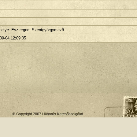
 helye: Esztergom Szentgyörgymező
09-04 12:09:05