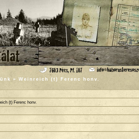
ünk » Weinreich (t) Ferenc honv.
eich (t) Ferenc honv.