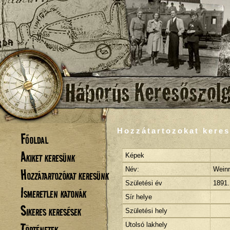
Hozzátartozokat keres
Főoldal
Akiket keresünk
Képek
Név:
Weinr
Hozzátartozókat keresünk
Születési év
1891.
Ismeretlen katonák
Sír helye
Sikeres keresések
Születési hely
Történetek
Utolsó lakhely