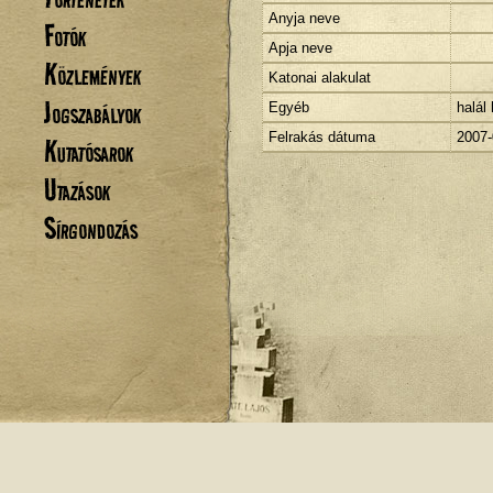
Anyja neve
Fotók
Apja neve
Közlemények
Katonai alakulat
Jogszabályok
Egyéb
halál
Felrakás dátuma
2007-
Kutatósarok
Utazások
Sírgondozás