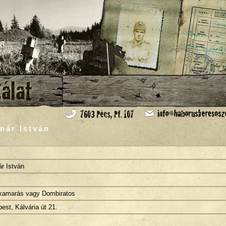
nár István
r István
kamarás vagy Dombiratos
est, Kálvária út 21.