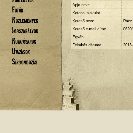
Apja neve
Fotók
Katonai alakulat
Közlemények
Kereső neve
Rácz 
Jogszabályok
Kereső e-mail címe
0620/
Egyéb
Kutatósarok
Felrakás dátuma
2013-
Utazások
Sírgondozás