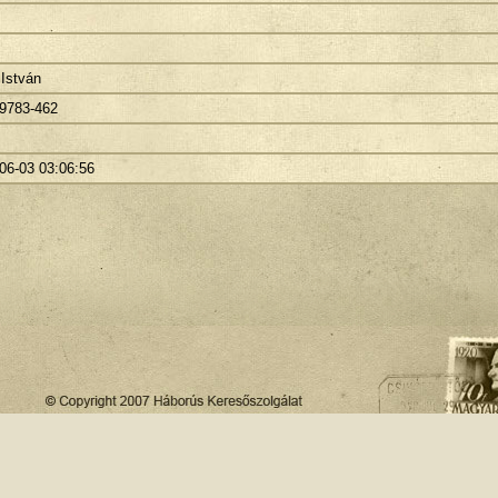
István
9783-462
06-03 03:06:56