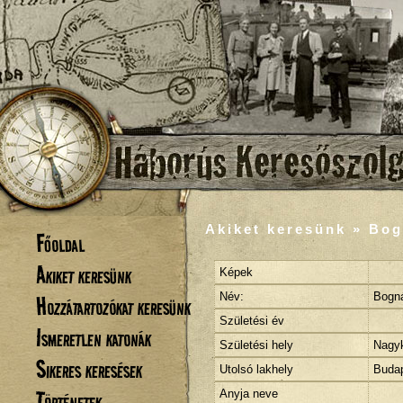
Akiket keresünk » Bog
Főoldal
Akiket keresünk
Képek
Név:
Bogná
Hozzátartozókat keresünk
Születési év
Ismeretlen katonák
Születési hely
Nagy
Sikeres keresések
Utolsó lakhely
Budap
Történetek
Anyja neve