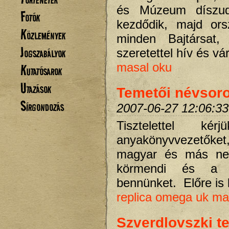
és Múzeum díszud
Fotók
kezdődik, majd ors
Közlemények
minden Bajtársat, 
Jogszabályok
szeretettel hív és v
masal oku
Kutatósarok
Utazások
Temetői névsoro
Sírgondozás
2007-06-27 12:06:33
Tisztelettel ké
anyakönyvvezetőket,
magyar és más nem
körmendi és a h
bennünket. Előre is 
replica omega uk
ma
Szverdlovszki te