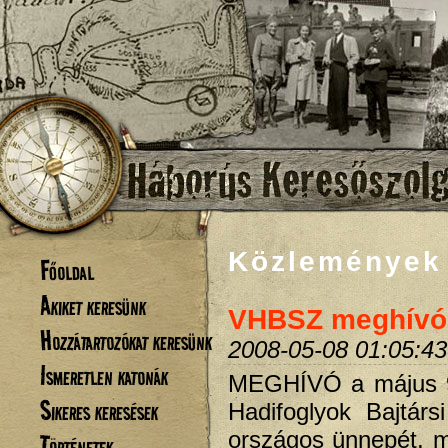
Közlemények
Főoldal
Akiket keresünk
VHBSZ meghívó 
Hozzátartozókat keresünk
2008-05-08 01:05:43
Ismeretlen katonák
MEGHÍVÓ a május 9
Sikeres keresések
Hadifoglyok Bajtár
országos ünnepét, m
Történetek