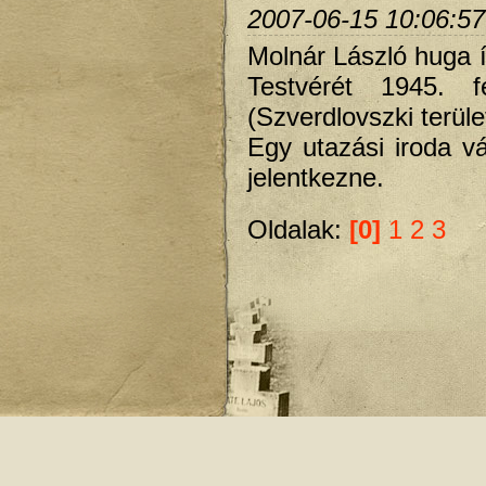
2007-06-15 10:06:57
Molnár László huga í
Testvérét 1945. 
(Szverdlovszki terüle
Egy utazási iroda v
jelentkezne.
Oldalak:
[0]
1
2
3