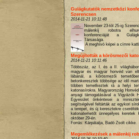
Gulágkutatók nemzetközi konfe
Szerencsen
2014-11-21 10:11:48
November 23-tól 25-ig
Szerenc
málenkij robotra elhur
konferenciáját a Gulágk
Társasága.
A meghívó képei a címre katti
Megújították a körösmezői kat
2014-11-21 10:11:46
Többszáz, az I. és a II. világhábor
magyar és magyar honvéd van elt
lábánál, a kőrösmezői temetőben
betonkeresztek többsége az idő mart
többen temetkeztek rá a helyi te
katonasírokra. Magyarország Honvéd
anyagi támogatásával a Vigyázók Ha
Egyesület önkéntesei a miniszté
segítségével feltárták az egykori síro
a terepet, és új keresztekre cserélték 
katonatemetőt ünnepélyes keretek k
október 29-én.
Forrás: Kárpátalja, Badó Zsolt cikke.
Megemlékezések a málenkij rob
2014-10-26 10:10:40