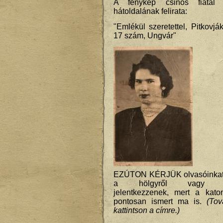
A fénykép csinos fiatal
hátoldalának felirata:
"Emlékül szeretettel, Pitkovjá
17 szám, Ungvár"
EZÚTON KÉRJÜK olvasóinkat, 
a hölgyről vagy leszá
jelentkezzenek, mert a kato
pontosan ismert ma is.
(Tov
kattintson a címre.)