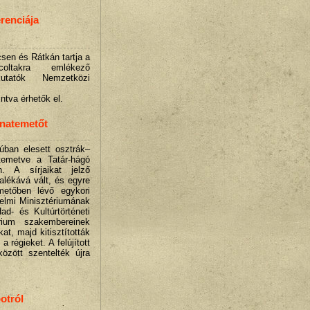
renciája
sen és Rátkán tartja a
coltakra emlékező
utatók Nemzetközi
ntva érhetők el.
onatemetőt
úban elesett osztrák–
emetve a Tatár-hágó
. A sírjaikat jelző
alékává vált, és egyre
metőben lévő egykori
elmi Minisztériumának
d- és Kultúrtörténeti
rium szakembereinek
kat, majd kitisztították
a régieket. A felújított
özött szentelték újra
otról