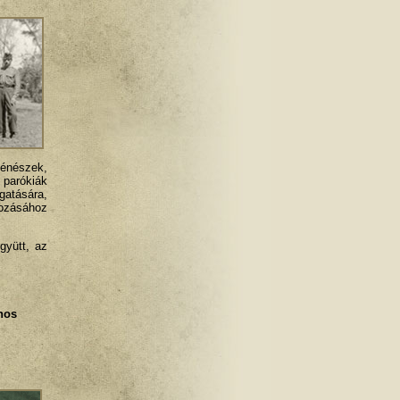
észek,
 parókiák
gatására,
dozásához
gyütt, az
nos