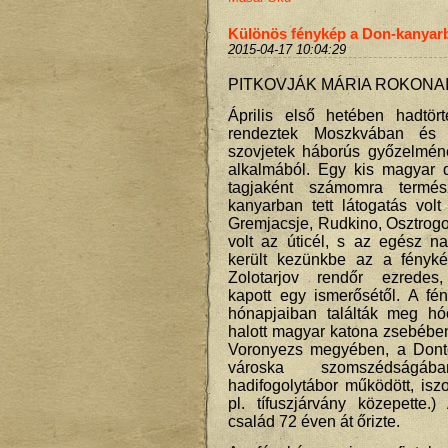
Különös fénykép a Don-kanyar
2015-04-17 10:04:29
PITKOVJÁK MÁRIA ROKONA
Április első hetében hadtört
rendeztek Moszkvában és
szovjetek háborús győzelméne
alkalmából. Egy kis magyar d
tagjaként számomra termé
kanyarban tett látogatás vol
Gremjacsje, Rudkino, Osztrog
volt az úticél, s az egész n
került kezünkbe az a fényké
Zolotarjov rendőr ezredes, 
kapott egy ismerősétől. A fé
hónapjaiban találták meg hó
halott magyar katona zsebébe
Voronyezs megyében, a Dontó
városka szomszédságába
hadifogolytábor működött, is
pl. tífuszjárvány közepette.
család 72 éven át őrizte.