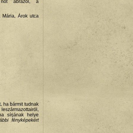
 nőt ábrázol, a
k Mária, Árok utca
ha bármit tudnak
rmazottairól,
na sírjának helye
ábbi fényképekért