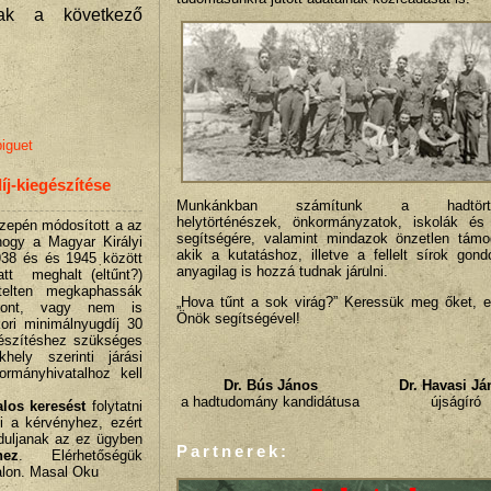
tnak a következő
iguet
j-kiegészítése
Munkánkban számítunk a hadtörtén
helytörténészek, önkormányzatok, iskolák és
özepén módosított a az
segítségére, valamint mindazok önzetlen támo
hogy a Magyar Királyi
akik a kutatáshoz, illetve a fellelt sírok gon
38 és és 1945 között
anyagilag is hozzá tudnak járulni.
latt meghalt (eltűnt?)
telten megkaphassák
„Hova tűnt a sok virág?” Keressük meg őket, e
gvont, vagy nem is
Önök segítségével!
kori minimálnyugdíj 30
gészítéshez szükséges
ely szerinti járási
ormányhivatalhoz kell
Dr. Bús János
Dr. Havasi Já
a hadtudomány kandidátusa
újságíró
alos keresést
folytatni
i a kérvényhez, ezért
rduljanak az ez ügyben
Partnerek:
hez
. Elérhetőségük
lon. Masal Oku