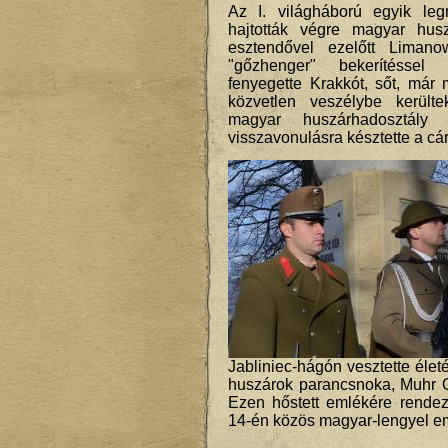
Az I. világháború egyik leg
hajtották végre magyar hu
esztendővel ezelőtt Liman
"gőzhenger" bekerítéssel 
fenyegette Krakkót, sőt, már
közvetlen veszélybe került
magyar huszárhadosztály h
visszavonulásra késztette a cár
Jabliniec-hágón vesztette élet
huszárok parancsnoka, Muhr O
Ezen hőstett emlékére rende
14-én közös magyar-lengyel e