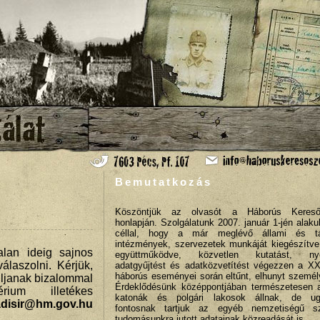
Bemutatkozás
Köszöntjük az olvasót a Háborús Keresős
honlapján. Szolgálatunk 2007. január 1-jén alaku
céllal, hogy a már meglévő állami és tá
intézmények, szervezetek munkáját kiegészítve
alan ideig sajnos
együttműködve, közvetlen kutatást, ny
álaszolni. Kérjük,
adatgyűjtést és adatközvetítést végezzen a X
háborús eseményei során eltűnt, elhunyt személ
uljanak bizalommal
Érdeklődésünk középpontjában természetesen 
ium illetékes
katonák és polgári lakosok állnak, de ug
disir@hm.gov.hu
fontosnak tartjuk az egyéb nemzetiségű s
tudomásunkra jutott adatainak közreadását is.