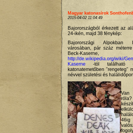
Magyar katonasírok Sonthofen
2015-04-02 11:04:49
Bajorországból érkezett az al
24-ikén, majd 38 fénykép:
Bajorországi Alpokban 
városában, pár száz méterre
Beck-Kaserne,
http://de.wikipedia.org/wiki/Ge
Kaserne
-tól található g
katonatemetőben "rengeteg" 
névvel születési és halálidőpon
Van 
róla
kész
elkü
halál
46i
val
fogol