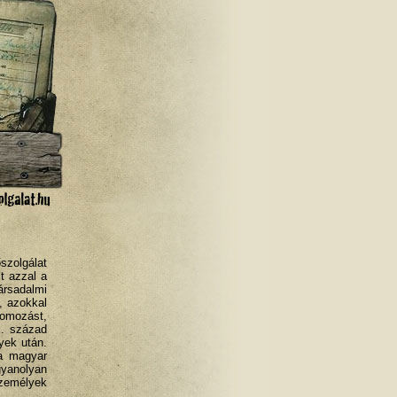
zolgálat
lt azzal a
rsadalmi
, azokkal
omozást,
X. század
yek után.
a magyar
yanolyan
zemélyek