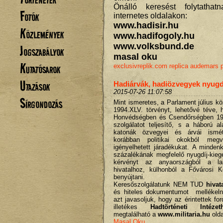
Önálló keresést folytatha
Fotók
internetes oldalakon:
www.hadisir.hu
Közlemények
www.hadifogoly.hu
www.volksbund.de
Jogszabályok
masal oku
Kutatósarok
exclusivreplik.com
replica audemars p
Utazások
Hadiárvák, hadiözvegyek nyugdí
2015-07-26 11:07:58
Sírgondozás
Mint ismeretes, a Parlament július k
1994.XLV. törvényt, lehetővé téve, 
Honvédségben és Csendőrségben 19
szolgálatot teljesítő, s a háború a
katonák özvegyei és árvái ismé
korábban politikai okokból me
igényelhetett járadékukat. A minden
százalékának megfelelő nyugdíj-kie
kérvényt az anyaországból a lakh
hivatalhoz, külhonból a Fővárosi K
benyújtani.
Keresőszolgálatunk NEM TUD
hivat
és hiteles dokumentumot mellékeln
azt javasoljuk, hogy az érintettek fo
illetékes
Hadtörténeti Intézet
megtalálható a
www.militaria.hu
olda
Masal Oku