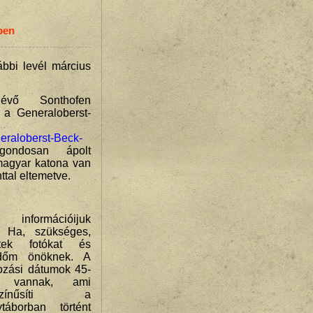
ben
ábbi levél március
lévő Sonthofen
 a Generaloberst-
neraloberst-Beck-
ondosan ápolt
magyar katona van
ttal eltemetve.
információijuk
? Ha, szükséges,
ítek fotókat és
ldőm önöknek. A
ozási dátumok 45-
g vannak, ami
ószínűsíti a
ytáborban történt