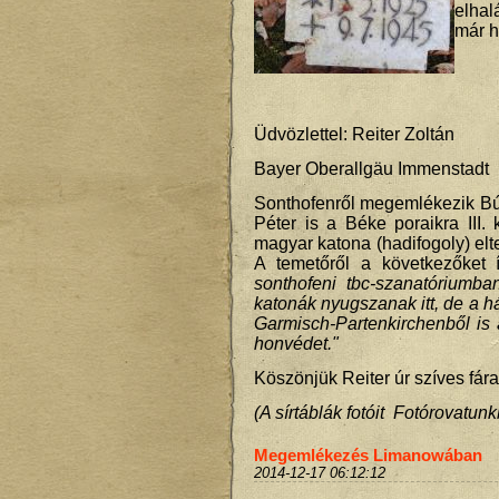
elhal
már h
Üdvözlettel: Reiter Zoltán
Bayer Oberallgäu Immenstadt
Sonthofenről megemlékezik B
Péter is a Béke poraikra III
magyar katona (hadifogoly) elt
A temetőről a következőket 
sonthofeni tbc-szanatóriumb
katonák nyugszanak itt, de a h
Garmisch-Partenkirchenből is
honvédet."
Köszönjük Reiter úr szíves fár
(A sírtáblák fotóit Fotórovatun
Megemlékezés Limanowában
2014-12-17 06:12:12