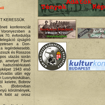
ból
IT KERESSÜK
éneti konferenciát
 Voronyezsben a
k 70. évfordulója
elegáció újságíró
szetesen a Don-
t a legérdekesebb.
ozsszk és Rosszos
apos utazás során
p, amelyet Pável
hadszíntérkutató
nyképet 1943 első
olvadás után egy
n Lusnyikovkában,
l keletre, Bobrov
n. (Bobrovban
zonyú körülmények,
) A fotót az orosz