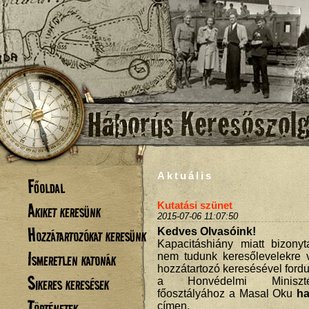
Aktuális
Főoldal
Akiket keresünk
Kutatási szünet
2015-07-06 11:07:50
Hozzátartozókat keresünk
Kedves Olvasóink!
Kapacitáshiány miatt bizonyt
Ismeretlen katonák
nem tudunk keresőlevelekre v
hozzátartozó keresésével ford
Sikeres keresések
a Honvédelmi Minisztér
főosztályához a Masal Oku
ha
Történetek
címen.