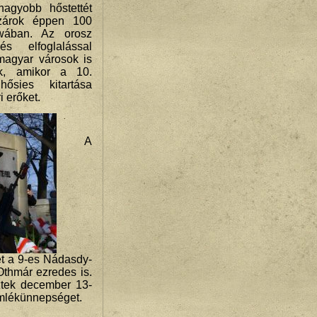
nagyobb hőstettét
szárok éppen 100
owában. Az orosz
és elfoglalással
 magyar városok is
ek, amikor a 10.
ősies kitartása
i erőket.
A
ét a 9-es Nádasdy-
thmár ezredes is.
ztek december 13-
mlékünnepséget.