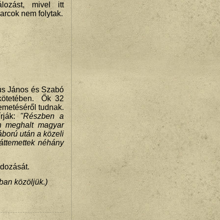
álozást, mivel itt
arcok nem folytak.
ús János és Szabó
. kötetében. Ők 32
emetéséről tudnak.
írják:
"Részben a
an meghalt magyar
áború után a közeli
 áttemettek néhány
adozását.
kban közöljük.)